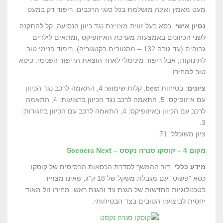
מעט מאמץ ואינה מושלמת בכל סוגי הרכבים. ריפוד דק במעט
נסיון אישי
: כסא בעל זווית מצויינת נגד כיוון הנסיעה. קל להתקנה
לשני הכיוונים באמצעות מערכת האיזופיקס ,ומתאים לילדים
גבוהים (עד גובה 132 – מהטובים בקטגוריה). ריפוד פנימי טוב
לתינוקות, אבל ריפוד מינימלי לאחר הוצאת הריפוד הפנימי. כיסא
טוב למחירו.
ציונים
: בטיחות best, קלות שימוש: 4, התאמה לרכב נגד הכיוון
עם איזופיקס: 5, התאמה לרכב נגד הכיוון ברצועות: 4, התאמה
לרכב עם הכיוון באיזופיקס: 4, התאמה לרכב עם הכיוון בחגורות:
3.
ציון משוכלל: 71.
מקום 4 – קוסקו סנרה נקסט – Scenera Next
מידע כללי
: דור ההמשך לסדרת הכסאות הבסיסים של קוסקו.
כסא "פשוט" עם מגבלת משקל של 18 ק"ג, שאינו מצוייד
בטכנולוגיות החדשות של הגנת צד והגנת ראש. מחירו זול מאוד
יחסית לביצועיו הטובים בצד הבטיחותי.