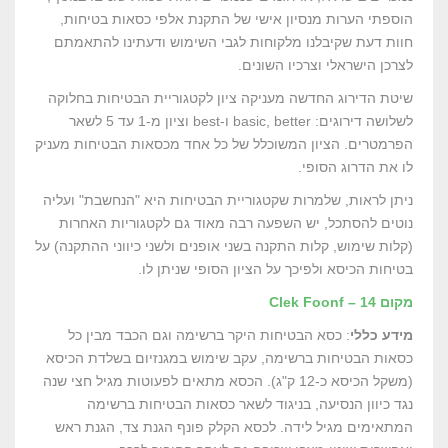
הוספתי הערות מנסיון אישי של התקנת אלפי כסאות בטיחות,
חוות דעת שקיבלנו מלקוחות לגבי השימוש ודעתינו להתאמתם
לצרכן הישראלי וצרכיו השונים.
שיטת הדירוג החדשה מעניקה ציון לקטגוריית הבטיחות בחלוקה
לשלושה דירוגים: basic, better ו-best וציון מ-1 עד 5 לשאר
הפרמטרים. הציון המשוכלל של כל אחד מכסאות הבטיחות מעניק
לו את הדרוג הסופי.
ניתן לראות, שלמרות שקטגוריית הבטיחות היא "הנחשבת" ועליה
נוטים להסתכל, יש השפעה רבה מאוד גם לקטגוריות האחרות
(קלות שימוש, קלות התקנה בשני אופנים ולשני כיווני ההתקנה) על
בטיחות הכיסא ולפיכך על הציון הסופי שניתן לו.
מקום 14 – Clek Foonf
מידע כללי
: כסא הבטיחות היקר ברשימה וגם הכבד מבין כל
כסאות הבטיחות ברשימה, עקב שימוש במגנזיום בשלדת הכיסא
(משקל הכיסא כ-12 ק"ג). הכסא מתאים לפעוטות מגיל חצי שנה
נגד כיוון הנסיעה, בניגוד לשאר כסאות הבטיחות ברשימה
המתאימים מגיל לידה. לכסא הקלק פונף הגנת צד, הגנת ראש