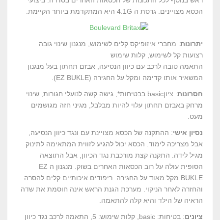
הכסא מצויינים. גרסת ה 4.1G היא המתקדמת ביותר הקיימת.
יתרונות
: מחברי איזופיקס קלים לשימוש, מנגנון שינוי גובה
רצועות קל לשימוש, קלות שימוש
התאמה טובה לרכב עם כיוון הנסיעה, אבזם תחתון בעל מנגנון
המשאיר אותו קדימה ומקל על החגירה (EZ BUKLE).
חסרונות
: ציוןbasic בבטיחות*, גישה קשה לנועלי חגורות, שינוי
מרחק באבזם תחתון עלוי להיות מבלבל, מגיני חזה מגושמים
מעט.
נסיון אישי
: ההתקנה של הכסא מצויינת עם ונגד כיוון הנסיעה,
אבל מצריכה לימוד. הכסא יכול להגיע לזווית המתאימה לתינוק
מגיל לידה. התקנה קצת מורכבת נגד הכיוון, אבל התוצאה
הסופית עולה על רוב הכסאות האחרים בשוק. מנגנון ה EZ
BUKLE מקל מאוד על החגירה. ריפודים איכותיים קלים להסרה
והחזרה לאחר הניקוי. מערכת הגנת הראש אינה חוסמת את שדה
הראיה של הילד והיא קלה להתאמה.
ציונים
: בטיחות: basic, קלות שימוש: 5, התאמה לרכב נגד כיוון