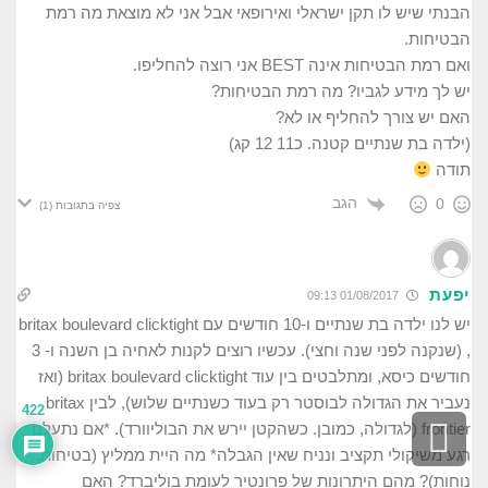
הבנתי שיש לו תקן ישראלי ואירופאי אבל אני לא מוצאת מה רמת
הבטיחות.
ואם רמת הבטיחות אינה BEST אני רוצה להחליפו.
יש לך מידע לגביו? מה רמת הבטיחות?
האם יש צורך להחליף או לא?
(ילדה בת שנתיים קטנה. כ11 12 קג)
תודה
הגב
0
צפיה בתגובות
(1)
יפעת
01/08/2017 09:13
יש לנו ילדה בת שנתיים ו-10 חודשים עם britax boulevard clicktight
, (שנקנה לפני שנה וחצי). עכשיו רוצים לקנות לאחיה בן השנה ו- 3
חודשים כיסא, ומתלבטים בין עוד britax boulevard clicktight (ואז
נעביר את הגדולה לבוסטר רק בעוד כשנתיים שלוש), לבין britax
422
גלילה
frontier (לגדולה, כמובן. כשהקטן יירש את הבוליוורד). *אם נתעלם
רגע משיקולי תקציב ונניח שאין הגבלה* מה היית ממליץ (בטיחות,
לראש
נוחות)? מהם היתרונות של פרונטיר לעומת בוליברד? האם