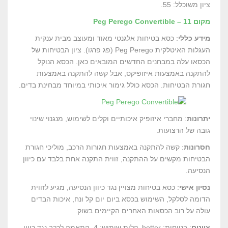
ציון משוכלל: 55.
מקום 11 – Peg Perego Convertible
מידע כללי
: כסא בטיחות אלגנטי מאוד ומעוצב מבית ענקית
העגלות האיטלקית Peg Perego (פג פרגו). ציון הבטיחות של
הכסאו עלה במבחנים החדשים המובאים כאן. הכסא הנוקל
להתקנה באמצעות איזופיקס, אבל קשה להתקנה באמצעות
חגורת הבטיחות. הכסא כולל גימור איכותי במיוחד מבחינת בדים.
יתרונות
: מחברי איזופיק איכותיים וקלים לשימוש, מנגנוי שינוי
גובה של הרצועות.
חסרונות
: קשה להתקנה באמצעות חגורות הרכב, מוליכי חגורת
הבטיחות מקשים על ההתקנה, זווית התקנה אחת בלבד עם כיוון
הנסיעה.
נסיון אישי
: כסא בטיחות מצויין נגד כיוון הנסיעה, מגיע לזווית
הדומה לסלקל, השימוש בכסא ביום יום קל ונח, איכות הבדים
עולה על רוב הכסאות האחרים הקיימים בשוק.
ציונים
: בטיחות: better, קלות שימוש: 4, התאמה לרכב נגד כיוון