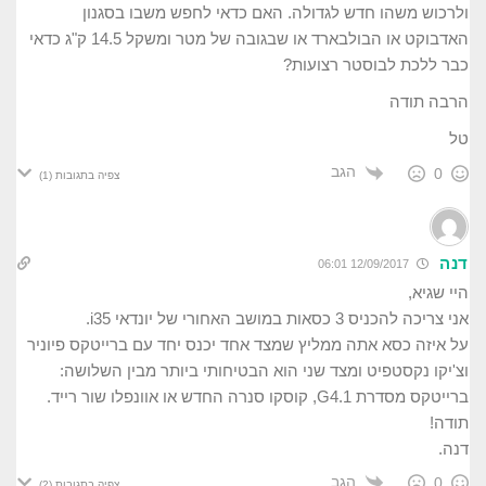
ולרכוש משהו חדש לגדולה. האם כדאי לחפש משבו בסגנון
האדבוקט או הבולבארד או שבגובה של מטר ומשקל 14.5 ק"ג כדאי
כבר ללכת לבוסטר רצועות?
הרבה תודה
טל
הגב
0
צפיה בתגובות
(1)
דנה
12/09/2017 06:01
היי שגיא,
אני צריכה להכניס 3 כסאות במושב האחורי של יונדאי i35.
על איזה כסא אתה ממליץ שמצד אחד יכנס יחד עם ברייטקס פיוניר
וצ'יקו נקסטפיט ומצד שני הוא הבטיחותי ביותר מבין השלושה:
ברייטקס מסדרת G4.1, קוסקו סנרה החדש או אוונפלו שור רייד.
תודה!
דנה.
הגב
0
צפיה בתגובות
(2)