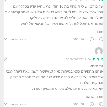
18/07/2018 08:55
שלום רב, יש לי תינוקת בת 10 חוד' וכרגע היא עדין בסלקל עם
התושבת של ג'ואי ויש לי גם כיסא בטיחות של ג'ואי לאחר קריאה אני
מתלבטת האם להחליף לה את זה בכיסא של צ'יקו.
אשמח אם תוכל לתת לי אינפורמציה על הכיסא של ג'ואי.
תודה,
הגב
0
צפיה בתגובות
(1)
אורית
27/12/2017 20:30
היי שגיא,
אנחנו מחפשים כסא בטיחות מגיל 0. אשמח לשמוע את דעתך לגבי
שני דגמים שאיני רואה הרבה מידע לגביהם ולגבי מבחני הריסוק
והתקנים שלהם.
גואי באופן כללי ודגם טילט בפרט וצ'מפיון דפנדר.
תודה מראש!
הגב
0
צפיה בתגובות
(1)