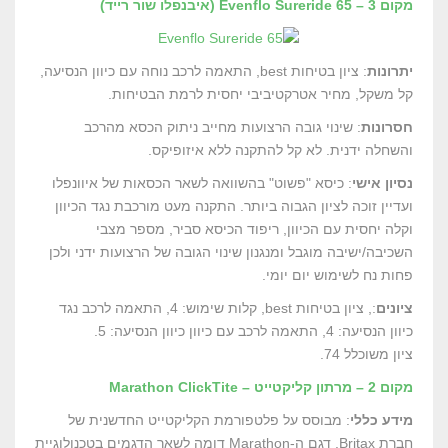
מקום 3 – Evenflo Sureride 65 (איבנפלו שור רייד)
יתרונות
: ציון בטיחות best, התאמה לרכב נוחה עם כיוון הנסיעה,
קל משקל, מחיר אטרקטיביבי יחסית לרמת הבטיחות.
חסרונות
: שינוי גובה הרצועות מחייב ניתוק הכסא מהרכב
והשחלה ידנית. לא קל להתקנה ללא איזופיקס.
נסיון אישי
: כיסא "פשוט" בהשוואה לשאר הכסאות של איוונפלו
ועדיין זוכה לציון הגבוה ביותר. התקנה מעט מורכבת נגד הכיוון
וקלה יחסית עם הכיוון, ריפוד הכיסא סביר, מספר מצבי
השכיבה/ישיבה מוגבל ומנגנון שינוי הגובה של הרצועות ידני ולכן
פחות נח לשימוש יום יומי.
ציונים
:, ציון בטיחות best, קלות שימוש: 4, התאמה לרכב נגד
כיוון הנסיעה: 4, התאמה לרכב עם כיוון כיוון הנסיעה: 5.
ציון משוכלל 74.
מקום 2 – מרתון קליקטייט – Marathon ClickTite
מידע כללי
: מבוסס על פלטפורמת הקליקטייט החדשנית של
חברת Britax. דגם ה-Marathon דומה לשאר הדגמים בטכנולוגיית