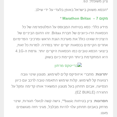
ציון משוכלל: 63.
*הכסא משווק בישראל באופן בלעדי על ידי שילב.
מקום 7 – Marathon Britax
*
מידע כללי: כסא בטיחות המבוסס על הפלטפורמה של כל
הכסאות הדו-כיוונים של חברת Britax. זהו הדגם הביניים של
היצרנית שאינו כולל את מערכת הגנת הראש ומרכיבי הפרימיום
אחרים הקיימים בכסאות יקרים יותר בסדרה. למרות כל זאת,
ביצועי הכסא טובים כמו הכסאות היקרים יותר. גרסת ה-4.1G
היא המתקדמת ביותר הקיימת כיום בשוק.
יתרונות
: מחברי איזופיקס קלים לשימוש, מנגנון שינוי גובה
רצועות קל לשימוש, קלות שימוש התאמה טובה לרכב עם כיוון
הנסיעה, אבזם תחתון בעל מנגנון המשאיר אותו קדימה ומקל על
החגירה (EZ BUKLE).
חסרונות
: ציון בטיחות basic**, גישה קשה לנועלי חגורות, שינוי
מרחק באבזם תחתון עלוי להיות מבלבל, מגיני חזה מגושמים
מעט.