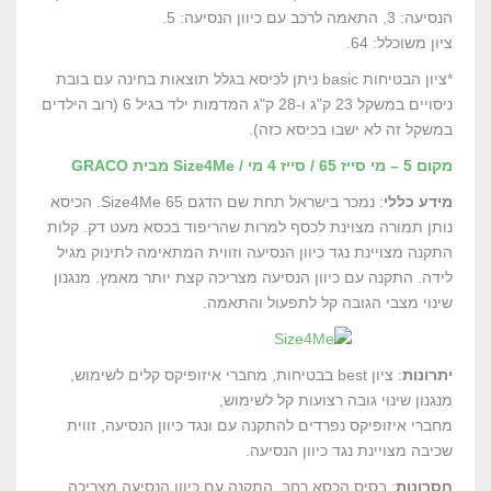
הנסיעה: 3, התאמה לרכב עם כיוון הנסיעה: 5.
ציון משוכלל: 64.
*ציון הבטיחות basic ניתן לכיסא בגלל תוצאות בחינה עם בובת
ניסויים במשקל 23 ק"ג ו-28 ק"ג המדמות ילד בגיל 6 (רוב הילדים
במשקל זה לא ישבו בכיסא כזה).
מקום 5 – מי סייז 65 / סייז 4 מי / Size4Me מבית GRACO
מידע כללי
: נמכר בישראל תחת שם הדגם Size4Me 65. הכיסא
נותן תמורה מצוינת לכסף למרות שהריפוד בכסא מעט דק. קלות
התקנה מצויינת נגד כיוון הנסיעה וזווית המתאימה לתינוק מגיל
לידה. התקנה עם כיוון הנסיעה מצריכה קצת יותר מאמץ. מנגנון
שינוי מצבי הגובה קל לתפעול והתאמה.
יתרונות
: ציון best בבטיחות, מחברי איזופיקס קלים לשימוש,
מנגנון שינוי גובה רצועות קל לשימוש,
מחברי איזופיקס נפרדים להתקנה עם ונגד כיוון הנסיעה, זווית
שכיבה מצויינת נגד כיוון הנסיעה.
חסרונות
: בסיס הכסא רחב, התקנה עם כיוון הנסיעה מצריכה