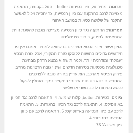
יתרונות
: מחיר זול, ציון בטיחות better – הזול בקבוצה, התאמה
מצויינת לרכב בהתקנה עם כיוון הנסיעה, צר יחסית ויכול לאפשר
התקנה של שלושה כסאות במושב האחורי.
חסרונות
: ההתקנה נגד כיוון הנסיעה מצריכה מגבת להשגת זווית
המתאימה לתינוק, ריפוד מינימליסטי.
נסיון אישי
: ציוני הכסא מצויינים בהשוואה למחיר. אמנם אין פה
חידושים גדולים בהשווה לקוסקו סנרה המקורי, אבל צורת הכסא
"עגולה" ומודרנית יותר, ולמרות שהוא נמצא הרחק מבחינת
טכנולוגית מכסאות בטיחות חדשים ושינוי גובה הרצועות מחייב
פירוק הכיסא מהרכב, הוא עדיין בחירה טובה ללצרכנים
המחפשים כסא בטיחות איכותי בתקציב נמוך. מומלץ לשקול
ככסא בטיחות לרכב משני או שלישי.
ציונים
: בטיחות: better, קלות שימוש: 4, התאמה לרכב נגד הכיוון
באיזופיקס: 4, התאמה לרכב נגד הכיוון בחגורות: 3, התאמה
לרכב עם כיוון הנסיעה באיזופיקס: 5, התאמה לרכב עם כיוון
הנסיעה בחגורות: 4.
ציון משוכלל 73.