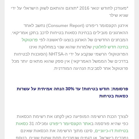
*מעודכן לחודש ינואר 2016 *תורגם והותאם לשוק הישראלי על ידי
שגיא שילר
אירגון הקונסומר ריפורט (Consumer Report) נחשב לאחד
ההארגונים מובילים בבחינת כסאות בטיחות לרכב בתקן אמריקאי.
המבחנים החדשים של הארגון בוצעו לראשונה לפי
פרוטוקול
בחינה חדש לחלוטין
שלמרות שהוא שנוי במחלוקת ואינו
הפרוטוקולי הרשמי שנקבע על ידי ה-NHTSA (הסוכנות לבטיחות
בדרכים של הממשל האמריקאי) אין ספק שהוא מתאים יותר מכל
פרוטוקול אחר לסביבת הנהיגה המודרנית.
פרסומת: חודש בטיחות! עד 30% הנחה אמיתית על עשרות
כסאות בטיחות
לצורך הכנת הרשימה המופיעה כאן לקחנו את רשימת הכסאות
כפי שהיא פורסמה ב
אתר הקונסיומר ריפורט
ומכילה 31
כסאות
בטיחות דו-כיווניים
, סיננו מתוך הרשימה את הכסאות שאינם
נמכרים בישראל, או דגמים שנמכרים תחת שמות שונים. בנוסף,