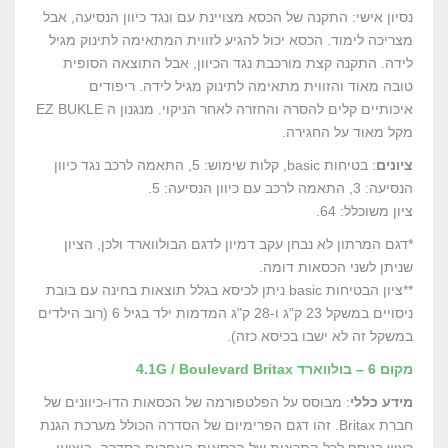
נסיון אישי: התקנה של הכסא מצויינת עם ונגד כיוון הנסיעה, אבל
מצריכה לימוד. הכסא יכול להגיע לזווית המתאימה לתינוק מגיל
לידה. התקנה קצת מורכבת נגד הכיוון, אבל התוצאה הסופית
טובה מאוד והזווית מתאימה לתינוק מגיל לידה. ריפודים
איכותיים קלים להסרה והחזרה לאחר הניקוי. מנגנון ה EZ BUKLE
מקל מאוד על החגירה.
ציונים
: בטיחות basic, קלות שימוש: 5, התאמה לרכב נגד כיוון
הנסיעה: 3, התאמה לרכב עם כיוון הנסיעה: 5.
ציון משוכלל: 64.
*דגם המרתון לא נבחן עקב דמיון לדגם הבולווארד ולכן, הציון
שניתן לשני הכסאות דומה.
**ציון הבטיחות basic ניתן לכיסא בגלל תוצאות בחינה עם בובת
ניסויים במשקל 23 ק"ג ו-28 ק"ג המדמות ילד בגיל 6 (רוב הילדים
במשקל זה לא ישבו בכיסא כזה).
מקום 6 – בולווארד 4.1G / Boulevard Britax
מידע כללי
: מבוסס על הפלטפורמה של הכסאות הדו-כיוונים של
חברת Britax. זהו דגם הפרימיום של הסדרה הכולל מערכת הגנת
ראש בנוסף לכל התכונות של הכסאות האחרים בסדרה. ביצועי