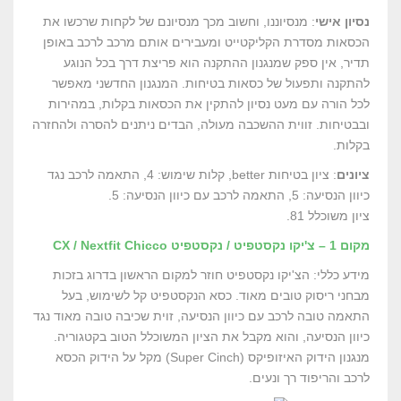
נסיון אישי
: מנסיוננו, וחשוב מכך מנסיונם של לקחות שרכשו את
הכסאות מסדרת הקליקטייט ומעבירים אותם מרכב לרכב באופן
תדיר, אין ספק שמנגנון ההתקנה הוא פריצת דרך בכל הנוגע
להתקנה ותפעול של כסאות בטיחות. המנגנון החדשני מאפשר
לכל הורה עם מעט נסיון להתקין את הכסאות בקלות, במהירות
ובבטיחות. זווית ההשכבה מעולה, הבדים ניתנים להסרה ולהחזרה
בקלות.
ציונים
: ציון בטיחות better, קלות שימוש: 4, התאמה לרכב נגד
כיוון הנסיעה: 5, התאמה לרכב עם כיוון הנסיעה: 5.
ציון משוכלל 81.
מקום 1 – צ'יקו נקסטפיט / נקסטפיט CX / Nextfit Chicco
מידע כללי: הצ'יקו נקסטפיט חוזר למקום הראשון בדרוג בזכות
מבחני ריסוק טובים מאוד. כסא הנקסטפיט קל לשימוש, בעל
התאמה טובה לרכב עם כיוון הנסיעה, זוית שכיבה טובה מאוד נגד
כיוון הנסיעה, והוא מקבל את הציון המשוכלל הטוב בקטגוריה.
מנגנון הידוק האיזופיקס (Super Cinch) מקל על הידוק הכסא
לרכב והריפוד רך ונעים.