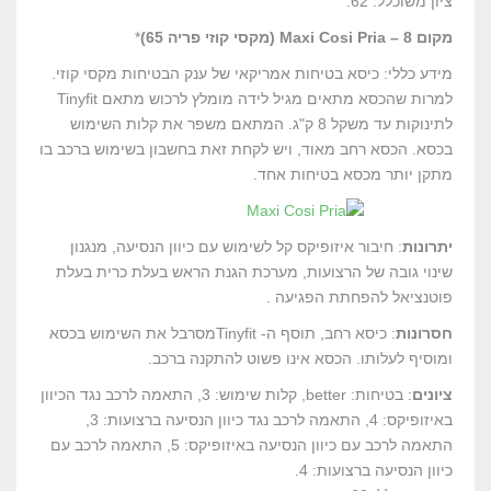
ציון משוכלל: 62.
מקום 8 – Maxi Cosi Pria (מקסי קוזי פריה 65)
*
מידע כללי: כיסא בטיחות אמריקאי של ענק הבטיחות מקסי קוזי.
למרות שהכסא מתאים מגיל לידה מומלץ לרכוש מתאם Tinyfit
לתינוקות עד משקל 8 ק"ג. המתאם משפר את קלות השימוש
בכסא. הכסא רחב מאוד, ויש לקחת זאת בחשבון בשימוש ברכב בו
מתקן יותר מכסא בטיחות אחד.
יתרונות
: חיבור איזופיקס קל לשימוש עם כיוון הנסיעה, מנגנון
שינוי גובה של הרצועות, מערכת הגנת הראש בעלת כרית בעלת
פוטנציאל להפחתת הפגיעה .
חסרונות
: כיסא רחב, תוסף ה- Tinyfitמסרבל את השימוש בכסא
ומוסיף לעלותו. הכסא אינו פשוט להתקנה ברכב.
ציונים
: בטיחות: better, קלות שימוש: 3, התאמה לרכב נגד הכיוון
באיזופיקס: 4, התאמה לרכב נגד כיוון הנסיעה ברצועות: 3,
התאמה לרכב עם כיוון הנסיעה באיזופיקס: 5, התאמה לרכב עם
כיוון הנסיעה ברצועות: 4.