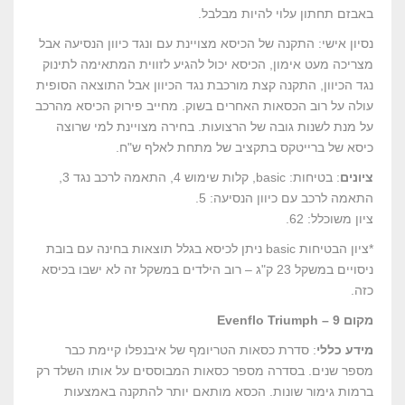
באבזם תחתון עלוי להיות מבלבל.
נסיון אישי: התקנה של הכיסא מצויינת עם ונגד כיוון הנסיעה אבל
מצריכה מעט אימון, הכיסא יכול להגיע לזווית המתאימה לתינוק
נגד הכיוון, התקנה קצת מורכבת נגד הכיוון אבל התוצאה הסופית
עולה על רוב הכסאות האחרים בשוק. מחייב פירוק הכיסא מהרכב
על מנת לשנות גובה של הרצועות. בחירה מצויינת למי שרוצה
כיסא של ברייטקס בתקציב של מתחת לאלף ש"ח.
ציונים
: בטיחות: basic, קלות שימוש 4, התאמה לרכב נגד 3,
התאמה לרכב עם כיוון הנסיעה: 5.
ציון משוכלל: 62.
*ציון הבטיחות basic ניתן לכיסא בגלל תוצאות בחינה עם בובת
ניסויים במשקל 23 ק"ג – רוב הילדים במשקל זה לא ישבו בכיסא
כזה.
מקום 9 – Evenflo Triumph
מידע כללי
: סדרת כסאות הטריומף של איבנפלו קיימת כבר
מספר שנים. בסדרה מספר כסאות המבוססים על אותו השלד רק
ברמות גימור שונות. הכסא מותאם יותר להתקנה באמצעות