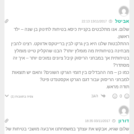
אביטל
13/11/2017 22:13
שלום. אנו מתלבטים בקניית כיסא בטיחות לתינוק בן שנה – ילד
ראשון.
ההתלבטות שלנו היא בין גרקו לבין ברייטקס אדווקט. רצינו להבין
מבחינה בטיחותית מה מומלץ יותר? הבנו שהקליק טייט מומלץ
בטיחותית אך במבחני הריסוק קיבל ציונים נמוכים יותר – איך זה
מסתדר?
כמו כן – מה ההבדלים בין דגמי הגרקו השונים? והאם יש תוצאות
למבחני הריסוק עבור דגם הגרקו אקסטנדט פיט?
תודה מראש.
הגב
0
צפיה בתגובות
(1)
דורון
03/11/2017 18:35
שלום שגיא, אבקש את עצתך במשפחתנו ארבעה מושבי בטיחות של