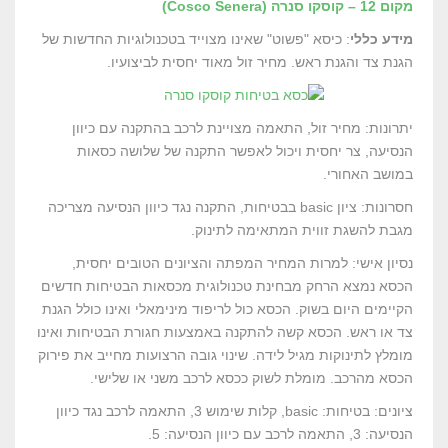
מקום 12 – קוסקו סנרה (Cosco Senera)
מידע כללי
: כיסא "פשוט" שאינו מצוייד בטכנולוגיות החדשות של
הגנת צד והגנת ראש. מחיר זול מאוד יחסית לביצועיו.
יתרונות: מחיר זול, התאמה מצויינת לרכב בהתקנה עם כיוון
הנסיעה, צר יחסית ויכול לאפשר התקנה של שלושה כסאות
במושב האחורי.
חסרונות: ציון basic בבטיחות, התקנה נגד כיוון הנסיעה מצריכה
מגבת להשגת זווית המתאימה לתינוק.
נסיון אישי: למרות המחיר המפתה והציונים הטובים יחסית,
הכסא נמצא הרחק מבחינת טכנולוגית מכסאות הבטיחות חדשים
הקיימים היום בשוק. הכסא כול לריפוד מינימאלי ואינו כולל הגנת
צד או ראש. הכסא קשה להתקנה באמצעות חגורת הבטיחות ואינו
מומלץ לתינוקות מגיל לידה. שינוי גובה הרצועות מחייב את פירוק
הכסא מהרכב. מומלת לשוק ככסא לרכב משני או שלישי.
ציונים: בטיחות: basic, קלות שימוש 3, התאמה לרכב נגד כיוון
הנסיעה: 3, התאמה לרכב עם כיוון הנסיעה: 5.