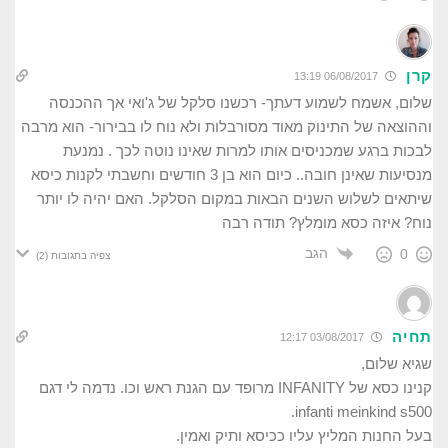
קרן
06/08/2017 13:19
שלום, אשמח לשמוע דעתך- רכשנו סלקל של ג'ואי אך ההכנסה
וההוצאה של התינוק מאוד מסורבלות ולא נוח לו בבירור- הוא מרבה
לבכות ברגע שמכניסים אותו למרות שאינו נוטה לכך . נמנעת
מנסיעות שאינן חובה.. כיום הוא בן 3 חודשים וחשבתי לקנות כיסא
שיתאים לשלוש השנים הבאות במקום הסלקל. האם יהיה לו יותר
נוח? איזה כסא מומלץ? תודה רבה
הגב
0
צפיה בתגובות
(2)
תחיה
03/08/2017 12:17
שגיא שלום,
קנינו כסא של INFANITY מרופד עם הגנת ראש וכו. נדמה לי דגם
infanti meinkind s500.
בעל החנות המליץ עליו ככיסא ותיק ואמין.