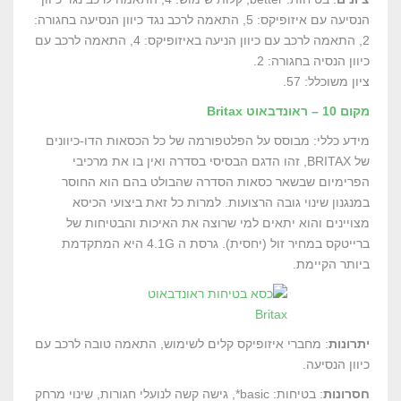
הנסיעה עם איזופיקס: 5, התאמה לרכב נגד כיוון הנסיעה בחגורה:
2, התאמה לרכב עם כיוון הניעה באיזופיקס: 4, התאמה לרכב עם
כיוון הנסיה בחגורה: 2.
ציון משוכלל: 57.
מקום 10 – ראונדבאוט Britax
מידע כללי: מבוסס על הפלטפורמה של כל הכסאות הדו-כיוונים
של BRITAX, זהו הדגם הבסיסי בסדרה ואין בו את מרכיבי
הפרימיום שבשאר כסאות הסדרה שהבולט בהם הוא החוסר
במנגנון שינוי גובה הרצועות. למרות כל זאת ביצועי הכיסא
מצויינים והוא יתאים למי שרוצה את האיכות והבטיחות של
ברייטקס במחיר זול (יחסית). גרסת ה 4.1G היא המתקדמת
ביותר הקיימת.
יתרונות
: מחברי איזופיקס קלים לשימוש, התאמה טובה לרכב עם
כיוון הנסיעה.
חסרונות
: בטיחות: basic*, גישה קשה לנועלי חגורות, שינוי מרחק