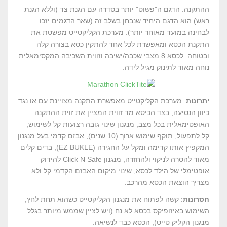
ההתקנה. הדגם ה"פשוט" יותר בסדרה עם הגנת צד (וללא הגנת
ראש) הוא הדגם היחיד שנבחן בשלב זה (שאר הדגמים יזכו
לבחינה במועד מאוחר יותר). מערכת הקליקטייט מפשטת את
התקנת הכסא ומאפשרת לכל אחד להתקין כסא בצורה קלה
ובטוחה. לכסא 8 מצבי שכבה/ישיבה וזווית השכיבה המקסימאלית
נוחה מאוד לתינוק מגיל לידה.
יתרונות
: מערכת הקליקטייט מאפשרת התקנה מצויינת עם או נגד
כיוון הנסיעה, בצד הכיסא מד זווית המציין את זוית ההתקנה
האופטימאלית בכל מצב, מנגנון שינוי גובה רצועות קל לשימוש,
קל לתפעול, תוקף שימוש ארוך (10 שנים), אבזם קדמי בעל מנגנון
המקפיץ אותו קדימה ומקל על החגירה (EZ BUKLE), בדים קלים
מאוד להסרה לניקוי ולהחזרה, מנגנון Click N Safe להידוק
אופטימלי של הילד לכסא, שינוי מיקום האבזם הקדמי קל ולא
מצריך הוצאת הכסא מהרכב.
חסרונות
: קשה לפתוח את מנגנון הקליקטייט כשהוא תחת לחץ,
השימוש באיזופיקס בכסא לא נח (ויש לציין שממש מיותר בגלל
מנגנון הקליק טייט), הכסא כבד לנשיאה.