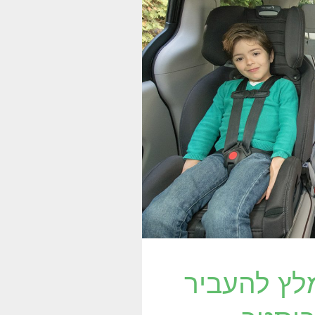
לץ להעביר