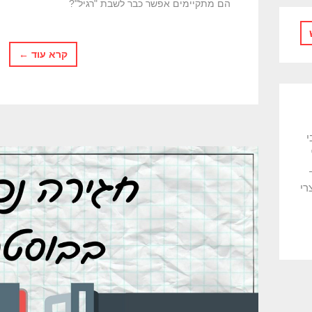
הם מתקיימים אפשר כבר לשבת "רגיל"?
קרא עוד ←
י
לדים ו-Toyland -
רי