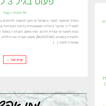
פעוט בגיל 3 לבוסטר
56 תגובות
Sagi
ים
לצערי? כי מדובר בהורדה משמעותית בדרגת הבטיחות ובסי
בעת תאונה או עצירת חירום. מהו מושב הגבהה / בוסטר ו
הלועזית בוסטינג BOOSTING) פשוט מגבי
שנועדה לחגור […]
קרא עוד ←
FMVS
מחליף את התקן הישן FMVSS 213)