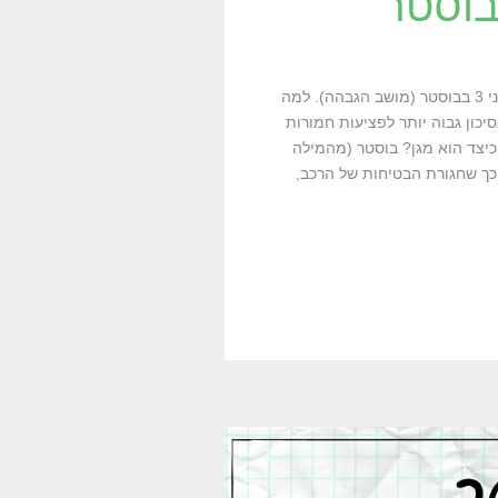
נתחיל מהסוף: לצערי בישראל זה חוקי להושיב ילדות/ים בני 3 בבוסטר (מושב הגבהה). למה
כון גבוה יותר לפציעות חמורות
כיצד הוא מגן? בוסטר (מהמילה
ה את הילד/ה, כך שחגורת הבטיחות של הרכב,