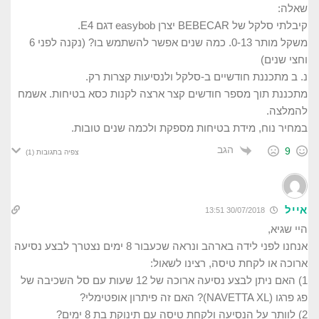
שאלה:
קיבלתי סלקל של BEBECAR יצרן easybob דגם E4.
משקל מותר 0-13. כמה שנים אפשר להשתמש בו? (נקנה לפני 6
וחצי שנים)
נ. ב מתכננת חודשיים ב-סלקל ולנסיעות קצרות רק.
מתכננת תוך מספר חודשים קצר ארצה לקנות כסא בטיחות. אשמח
להמלצה.
במחיר נוח, מידת בטיחות מספקת ולכמה שנים טובות.
הגב
9
צפיה בתגובות
(1)
אייל
30/07/2018 13:51
היי שגיא,
אנחנו לפני לידה בארהב ונראה שכעבור 8 ימים נצטרך לבצע נסיעה
ארוכה או לקחת טיסה, רצינו לשאול:
1) האם ניתן לבצע נסיעה ארוכה של 12 שעות עם סל השכיבה של
פג פרגו (NAVETTA XL)? האם זה פיתרון אופטימלי?
2) לוותר על הנסיעה ולקחת טיסה עם תינוקת בת 8 ימים?