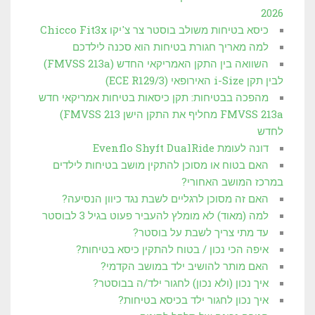
2026
כיסא בטיחות משולב בוסטר צר צ'יקו Chicco Fit3x
למה מאריך חגורת בטיחות הוא סכנה לילדכם
השוואה בין התקן האמריקאי החדש (FMVSS 213a)
לבין תקן i-Size האירופאי (3/ECE R129)
מהפכה בבטיחות: תקן כיסאות בטיחות אמריקאי חדש
FMVSS 213a מחליף את התקן הישן FMVSS 213)
לחדש
דונה לעומת Evenflo Shyft DualRide
האם בטוח או מסוכן להתקין מושב בטיחות לילדים
במרכז המושב האחורי?
האם זה מסוכן לרגליים לשבת נגד כיוון הנסיעה?
למה (מאוד) לא מומלץ להעביר פעוט בגיל 3 לבוסטר
עד מתי צריך לשבת על בוסטר?
איפה הכי נכון / בטוח להתקין כיסא בטיחות?
האם מותר להושיב ילד במושב הקדמי?
איך נכון (ולא נכון) לחגור ילד/ה בבוסטר?
איך נכון לחגור ילד בכיסא בטיחות?