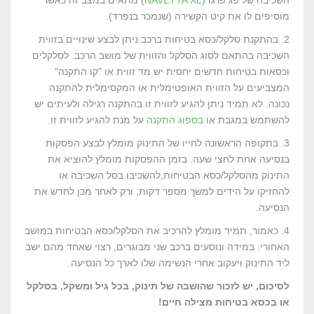
השכיבה של פג פרגו (
NAVETTA XL
) מתאים במצב זה כאשר
מוסיפים לו את קיט הקשירה (שנמכר בנפרד).
2. בהתקנת סלקל/כסא בטיחות ברכב ניתן לבצע שינויים בזווית
השכיבה בהתאם לסוג הסלקל והזווית של מושב הרכב. לסלקלים
וכסאות בטיחות חדשים יחסית יש מד זווית או "קו התקנה"
המצביעים על הזווית האופטימלית או המקסימלית להתקנה
נכונה. לא תמיד ניתן להגיע לזווית זו בהתקנה רגילה ולעיתים יש
להשתמש במגבת או
בספוג התקנה
על מנת להגיע לזווית זו.
3. בתקופה הראשונה לחייו של התינוק מומלץ לבצע הפסקות
בנסיעה אחת לחצי שעה. בזמן ההפסקות מומלץ להוציא את
התינוק מהסלקל/כסא הבטיחות,להשכיבו בסל השכיבה או
להחזיקו על הידים למשך מספר דקות, ורק לאחר מכן לחדש את
הנסיעה.
4. כאמור, תמיד מומלץ להרכיב את הסלקל/כסא הבטיחות במושב
האחורי. במידה ונוסעים ברכב שני מבוגרים, רצוי שאחד מהם ישב
ליד התינוק ויעקוב אחרי הנשימה שלו לארך כל הנסיעה.
לסיכום, יש לזכור שהושבה של תינוק, בכל גיל ומשקל, בסלקל
או בכסא בטיחות מצילה חיים!