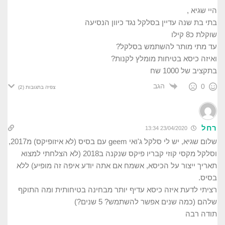
היי שגיא ,
בתי בת שנה עדיין בסלקל נגד כיוון הנסיעה
שוקלת כ8 קילו
עד מתי מותר להשתמש בסלקל?
ואיזה כיסא בטיחות מומלץ לקנות?
בתקציב של 1000 שח
הגב
0
צפיה בתגובות
(2)
רחל
23/04/2020 13:34
שלום שגיא, יש לי סלקל ג'ואי geem עם בסיס (לא איזופיקס) מ2017,
וסלקל מקסי קוזי קבריו פיקס שנקנה ב2018 (לא הצלחתי למצוא
תאריך ייצור על הכיסא, אשמח אם אתה יודע איפה זה מופיע) ללא
בסיס.
רציתי לדעת איזה כיסא עדיף יותר מבחינה בטיחותית ומה התוקף
שלהם (כמה שנים אפשר להשתמש? 5 שנים?)
תודה רבה