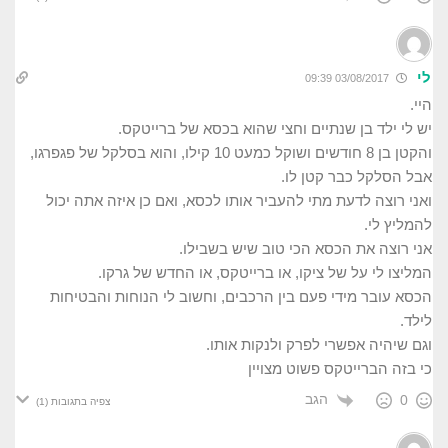
לי
03/08/2017 09:39
היי.
יש לי ילד בן שנתיים וחצי שהוא בכסא של ברייטקס.
והקטן בן 8 חודשים ושוקל כמעט 10 קילו, והוא בסלקל של פגפרגו,
אבל הסלקל כבר קטן לו.
ואני רוצה לדעת מתי להעביר אותו לכסא, ואם כן איזה אתה יכול
להמליץ לי.
אני רוצה את הכסא הכי טוב שיש בשבילו.
המליצו לי על של ציקו, או ברייטקס, או החדש של גרקו.
הכסא עובר מידי פעם בין הרכבים, וחשוב לי הנוחות והבטיחות
לילד.
וגם שיהיה אפשרי לפרק ולנקות אותו.
כי בזה הברייטקס פשוט מצויין
הגב
0
צפיה בתגובות
(1)