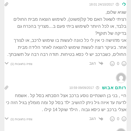
לי
24/10/2017 18:01
שגיא שלום,
רציתי לשאול האם סל קל(פשוט), לשימוש הוצאה מבית החולים
בלבד, או לכל היותר לשימוש ביתי פעם ב…מצריך בהכרח גם
בדיקה של תוקף?
אני מדגישה כי אין לי כל כוונה לעשות בו שימוש לרכב, או לצורך
אחר. בעיקר רוצה לעשות שימוש להוצאה לאחר הלידה מבית
החולים, כשברכב יש לי כסא בטיחות. תודה רבה רבה על תשובתך.
הגב
0
צפיה בתגובות
(1)
רותם אבוש
09/09/2017 10:59
היי , בני בן השנתיים נוסע ברכב אצל הסבתא בסל קל . אשמח
לדעת עד איזה גיל ניתן להושיב ילד בסל קל ומה מומלץ בגיל הזה כי
אצלי ברכב יש כיסא גבוה . הילד שוקל 14 קילו .
הגב
0
צפיה בתגובות
(1)