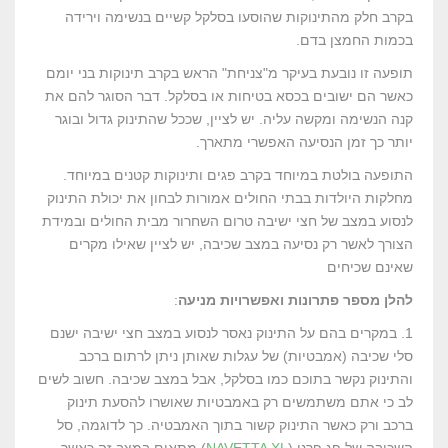
בקרב חלק מהתינוקות שהוסעו בסלקל קשיים בנשימה וירידה
בכמות החמצן בדם.
תופעה זו נובעת בעיקר מ"צניחת" הראש בקרב תינוקות בני יומם
כאשר הם ישובים בכסא בטיחות או בסלקל. דבר הסוגר להם את
קנה הנשימה ומקשה עליה. יש לציין, שככל שהתינוק גדול ובוגר
יותר כך זמן הנסיעה האפשרי מתארך.
התופעה בולטת במיוחד בקרב פגים ותינוקות קטנים במיוחד.
מחלקות היולדות בבתי החולים אמורות לבחון את יכולת התינוק
לנסוע במצב של חצי ישיבה טרום השחרור מבית החולים ובמידת
הצורך לאשר רק נסיעה במצב שכיבה, יש לציין שאילו מקרים
שאינם שכיחים
להלן מספר פתרונות ואפשרויות מניעה
:
1. במקרים בהם על התינוק נאסר לנסוע במצב חצי ישיבה ישנם
סלי שכיבה (אמבטיות) של עגלות שאותן ניתן לרתום ברכב
והתינוק נקשר בתוכם כמו בסלקל, אבל במצב שכיבה. חשוב לשים
לב כי אתם משתמשים רק באמבטיות שאושרו להסעת תינוק
ברכב ורק כאשר התינוק קשור בתוך האמבטיה. כך לדוגמה, סל