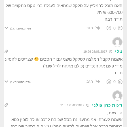
האם תוכל להמליץ על סלקל שמתאים לעגלת ברייטקס בתקציב של
600-700 ש"ח?
תודה רבה.
הגב
0
צפיה בתגובות
(1)
טלי
26/03/2017 19:26
אשמח לקבל המלצה לסלקל משני עבור הסבים
שצריכים להסיע
מידי פעם את הנכדים (כולם מתחת לגיל שנה)
תודה
הגב
0
צפיה בתגובות
(1)
רעות כהן גולני
20/03/2017 21:37
היי שגיב,
אשמח לעזרה- אני מתעניינת בסל שכיבה לרכב או לחילופין כסא
בטיחות לרכב אבל שיתאים לתינוק מגיל 0 (שיהיה במצב שכיבה).