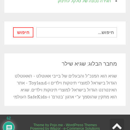
חגירה נכונה של סלקל לתינוק
חיפוש
חיפוש
עבור:
מחבר הבלוג: שגיא שילר
שגיא הוא המנכ"ל והבעלים של בייבי אאוטלט - האאוטלט
הגדול בישראל למוצרי תינוקות וילדים ו-Toyland - אתר
האינטרנט הגדול בישראל למוצרי תינוקות וילדים. שגיא
הוא מתקין שהוסמך ע"י ארגון 'בטרם' ו-SafeKids העולמי
62
גלילה
Theme by
Pojo.me
- WordPress Themes
Powered by
iMazor - e-Commerce Solutions