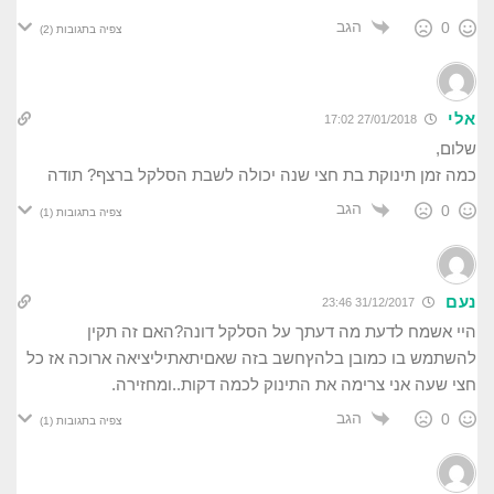
הגב
0
צפיה בתגובות
(2)
אלי
27/01/2018 17:02
שלום,
כמה זמן תינוקת בת חצי שנה יכולה לשבת הסלקל ברצף? תודה
הגב
0
צפיה בתגובות
(1)
נעם
31/12/2017 23:46
היי אשמח לדעת מה דעתך על הסלקל דונה?האם זה תקין
להשתמש בו כמובן בלהץחשב בזה שאםיתאתיליציאה ארוכה אז כל
חצי שעה אני צרימה את התינוק לכמה דקות..ומחזירה.
הגב
0
צפיה בתגובות
(1)