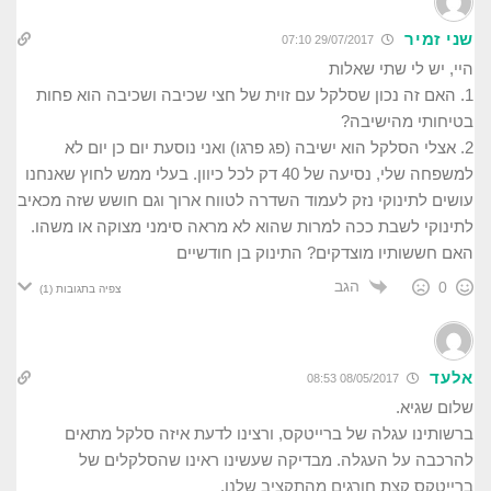
שני זמיר
29/07/2017 07:10
היי, יש לי שתי שאלות
1. האם זה נכון שסלקל עם זוית של חצי שכיבה ושכיבה הוא פחות
בטיחותי מהישיבה?
2. אצלי הסלקל הוא ישיבה (פג פרגו) ואני נוסעת יום כן יום לא
למשפחה שלי, נסיעה של 40 דק לכל כיוון. בעלי ממש לחוץ שאנחנו
עושים לתינוקי נזק לעמוד השדרה לטווח ארוך וגם חושש שזה מכאיב
לתינוקי לשבת ככה למרות שהוא לא מראה סימני מצוקה או משהו.
האם חששותיו מוצדקים? התינוק בן חודשיים
הגב
0
צפיה בתגובות
(1)
אלעד
08/05/2017 08:53
שלום שגיא.
ברשותינו עגלה של ברייטקס, ורצינו לדעת איזה סלקל מתאים
להרכבה על העגלה. מבדיקה שעשינו ראינו שהסלקלים של
ברייטקס קצת חורגים מהתקציב שלנו.