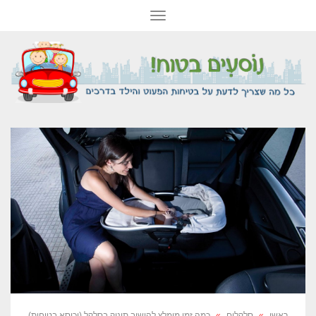
תפריט
ראשי
»
סלקלים
»
כמה זמן מומלץ להושיב תינוק בסלקל (וכיסא בטיחות)