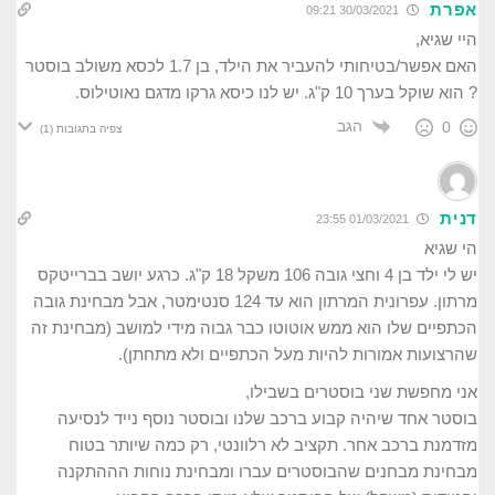
אפרת
30/03/2021 09:21
היי שגיא,
האם אפשר/בטיחותי להעביר את הילד, בן 1.7 לכסא משולב בוסטר
?
הוא שוקל בערך 10 ק"ג.
יש לנו כיסא גרקו מדגם נאוטילוס.
הגב
0
צפיה בתגובות
(1)
דנית
01/03/2021 23:55
הי שגיא
יש לי ילד בן 4 וחצי גובה 106 משקל 18 ק"ג. כרגע יושב בברייטקס
מרתון. עפרונית המרתון הוא עד 124 סנטימטר, אבל מבחינת גובה
הכתפיים שלו הוא ממש אוטוטו כבר גבוה מידי למושב (מבחינת זה
שהרצועות אמורות להיות מעל הכתפיים ולא מתחתן).
אני מחפשת שני בוסטרים בשבילו,
בוסטר אחד שיהיה קבוע ברכב שלנו ובוסטר נוסף נייד לנסיעה
מזדמנת ברכב אחר. תקציב לא רלוונטי, רק כמה שיותר בטוח
מבחינת מבחנים שהבוסטרים עברו ומבחינת נוחות הההתקנה