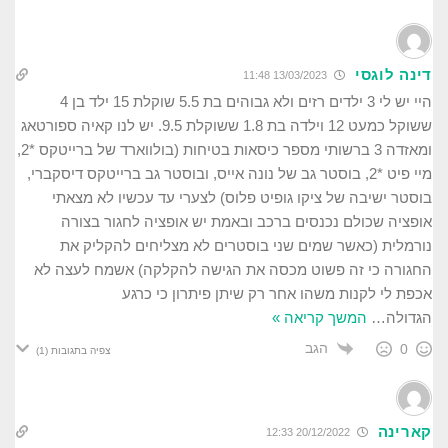
דינה לוגסי
13/03/2023 11:48
היי יש לי 3 ילדים רזים ולא גבוהים בת 5.5 שוקלת 15 ילד בן 4
ששוקל כמעט 12 וילדה בת 1.8 ששוקלת 9.5. יש לנו קאיה ספורטאג
ומאזדה 3 ברשותי מספר כיסאות בטיחות (בולווארד של ברייטקס *2,
מיי פיט *2, בוסטר גב של נונה אייס, ובוסטר גב ברייטקס דיסקברי,
בוסטר ישיבה של ציקו גופיט פלוס) לצערי עד עכשיו לא מצאתי
אופציה שכולם נכנסים ברכב ובאמת יש אופציה לחגור בצורה
נורמלית (כאשר שמים שני בוסטרים לא מצליחים להקליק את
החגורה כי זה פשוט מכסה את הגישה להקלקה) אשמח לעצה לא
אכפת לי לקנות משהו אחר רק שיתן פיתרון כי כרגע
הגדולה
…
המשך קריאה »
הגב
0
צפיה בתגובות
(1)
קארינה
20/12/2022 12:33