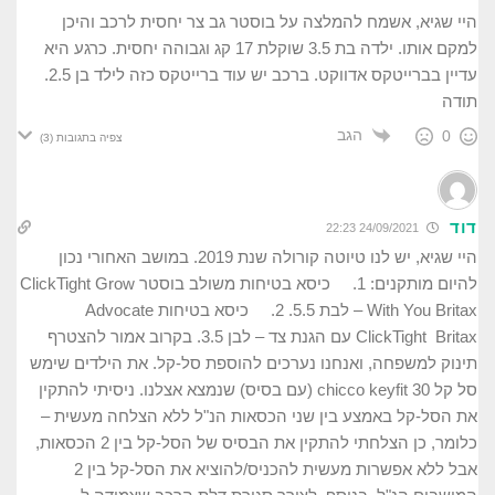
היי שגיא, אשמח להמלצה על בוסטר גב צר יחסית לרכב והיכן
למקם אותו. ילדה בת 3.5 שוקלת 17 קג וגבוהה יחסית. כרגע היא
עדיין בברייטקס אדווקט. ברכב יש עוד ברייטקס כזה לילד בן 2.5.
תודה
הגב
0
צפיה בתגובות
(3)
דוד
24/09/2021 22:23
היי שגיא, יש לנו טיוטה קורולה שנת 2019. במושב האחורי נכון
להיום מותקנים: 1. כיסא בטיחות משולב בוסטר ClickTight Grow
With You Britax – לבת 5.5. 2. כיסא בטיחות Advocate
ClickTight Britax עם הגנת צד – לבן 3.5. בקרוב אמור להצטרף
תינוק למשפחה, ואנחנו נערכים להוספת סל-קל. את הילדים שימש
סל קל chicco keyfit 30 (עם בסיס) שנמצא אצלנו. ניסיתי להתקין
את הסל-קל באמצע בין שני הכסאות הנ"ל ללא הצלחה מעשית –
כלומר, כן הצלחתי להתקין את הבסיס של הסל-קל בין 2 הכסאות,
אבל ללא אפשרות מעשית להכניס/להוציא את הסל-קל בין 2