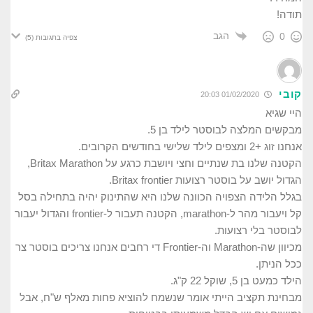
תודה!
הגב
0
צפיה בתגובות
(5)
קובי
01/02/2020 20:03
היי שגיא
מבקשים המלצה לבוסטר לילד בן 5.
אנחנו זוג +2 ומצפים לילד שלישי בחודשים הקרובים.
הקטנה שלנו בת שנתיים וחצי ויושבת כרגע על Britax Marathon,
הגדול יושב על בוסטר רצועות Britax frontier.
בגלל הלידה הצפויה הכוונה שלנו היא שהתינוק יהיה בתחילה בסל
קל ויעבור מהר ל-marathon, הקטנה תעבור ל-frontier והגדול יעבור
לבוסטר בלי רצועות.
מכיוון שה-Marathon וה-Frontier די רחבים אנחנו צריכים בוסטר צר
ככל הניתן.
הילד כמעט בן 5, שוקל 22 ק"ג.
מבחינת תקציב הייתי אומר שנשמח להוציא פחות מאלף ש"ח, אבל