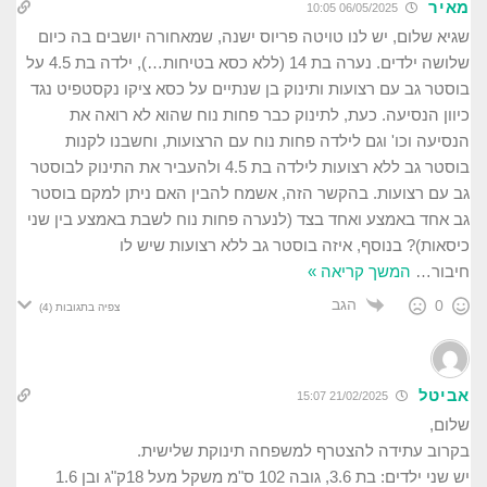
מאיר
06/05/2025 10:05
שגיא שלום, יש לנו טויטה פריוס ישנה, שמאחורה יושבים בה כיום
שלושה ילדים. נערה בת 14 (ללא כסא בטיחות…), ילדה בת 4.5 על
בוסטר גב עם רצועות ותינוק בן שנתיים על כסא ציקו נקסטפיט נגד
כיוון הנסיעה. כעת, לתינוק כבר פחות נוח שהוא לא רואה את
הנסיעה וכו' וגם לילדה פחות נוח עם הרצועות, וחשבנו לקנות
בוסטר גב ללא רצועות לילדה בת 4.5 ולהעביר את התינוק לבוסטר
גב עם רצועות. בהקשר הזה, אשמח להבין האם ניתן למקם בוסטר
גב אחד באמצע ואחד בצד (לנערה פחות נוח לשבת באמצע בין שני
כיסאות)? בנוסף, איזה בוסטר גב ללא רצועות שיש לו
חיבור
…
המשך קריאה »
הגב
0
צפיה בתגובות
(4)
אביטל
21/02/2025 15:07
שלום,
בקרוב עתידה להצטרף למשפחה תינוקת שלישית.
יש שני ילדים: בת 3.6, גובה 102 ס"מ משקל מעל 18ק"ג ובן 1.6