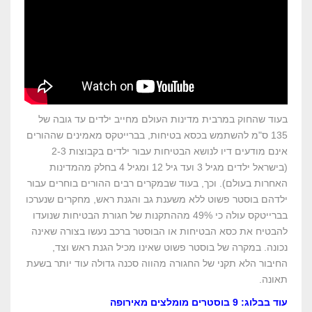
בעוד שהחוק במרבית מדינות העולם מחייב ילדים עד גובה של
135 ס"מ להשתמש בכסא בטיחות, בברייטקס מאמינים שההורים
אינם מודעים דיו לנושא הבטיחות עבור ילדים בקבוצות 2-3
(בישראל ילדים מגיל 3 ועד גיל 12 ומגיל 4 בחלק מהמדינות
האחרות בעולם). וכך, בעוד שבמקרים רבים ההורים בוחרים עבור
ילדהם בוסטר פשוט ללא משענת גב והגנת ראש, מחקרים שנערכו
בברייטקס עולה כי 49% מההתקנות של חגורת הבטיחות שנועדו
להבטיח את כסא הבטיחות או הבוסטר ברכב נעשו בצורה שאינה
נכונה. במקרה של בוסטר פשוט שאינו מכיל הגנת ראש וצד,
החיבור הלא תקני של החגורה מהווה סכנה גדולה עוד יותר בשעת
תאונה.
עוד בבלוג: 9 בוסטרים מומלצים מאירופה