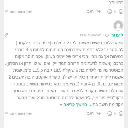
רתמות?
הגב
0
צפיה בתגובות
(8)
לימור
29/04/2018 13:48
שגיא שלום, ראשית אשמח לקבל המלצה (צריכה דחוף לקנות)
לבוסטר גב ללא רתמות שמבחינה בטיחותית לפחות 4-5 כוכבי
בטיחות אך גם מבין הכי צרים שקיימים בשוק, עקב חוסר מקום
ברכב. (אשמח לדעת מה הרוחב המדוייק, ואם יש לו יתרון או חסרון).
הבוסטר מיועד לילדה בת 6 שוקלת 18.5 גובה כ 115 ס"מ. שנית
אשמח לחוות דעתך הכללית- יש לנו סקודה אוקטביה בה יושבים 2
מבוגרים, בת 6, בן 4 ובת 2, מיקמנו כסא בטיחות משולב בוסטר
אוונפלו במושב הקדמי ללא כרית אויר. מאחור מיקמנו כסא נוסף
גרקו "סייז פור מי", ליד אמור להכנס הבוסטר הנ"ל ועוד מבוגר.
מקדימה תשב בת
…
המשך קריאה »
הגב
0
צפיה בתגובות
(3)