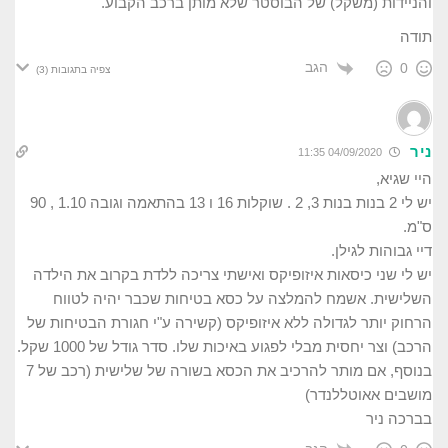
והניידות (משקל) של הבוסטר שלא מותן ברכב הקבוע.
תודה
הגב
0
צפיה בתגובות
(3)
ניר
04/09/2020 11:35
היי שגיא,
יש לי 2 בנות בנות 3, 2 . שוקלות 16 ו 13 בהתאמה וגובה 1.10 , 90
ס"מ.
דיי גבוהות לגילן.
יש לי שני כיסאות איזופיקס ואישתי צריכה ללדת בקרוב את הילדה
השלישית. אשמח להמלצה על כסא בטיחות שכבר יהיה לטווח
הרחוק יותר לגדולה ללא איזופיקס (קשירה ע"י חגורת הבטיחות של
הרכב) וצר יחסית מבלי לפגוע באיכות שלו. סדר גודל של 1000 שקל.
בנוסף, אם מותר להרכיב את הכסא בשורה של שלישית (רכב של 7
מושבים אאוטללנדר)
בברכה ניר