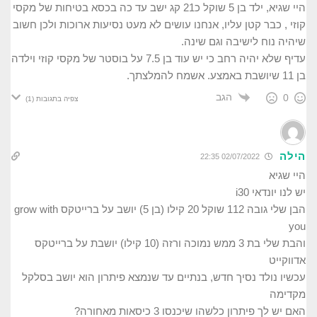
היי שגיא, ילד בן 5 שוקל כ21 קג ישב עד כה בכסא בטיחות של מקסי
קוזי , כבר קטן עליו, אנחנו עושים לא מעט נסיעות ארוכות ולכן חשוב
שיהיה נוח לישיבה וגם שינה.
עדיף שלא יהיה רחב כי יש עוד בן 7.5 על בוסטר של מקסי קוזי וילדה
בן 11 שיושבת באמצע. אשמח להמלצתך.
הגב
0
צפיה בתגובות
(1)
הילה
02/07/2022 22:35
היי שגיא
יש לנו יונדאי i30
הבן שלי גובה 112 שוקל 20 קילו (בן 5) יושב על ברייטקס grow with
you
והבת שלי בת 3 ממש נמוכה ורזה (10 קילו) יושבת על ברייטקס
אדווקייט
עכשיו נולד נסיך חדש, בנתיים עד שנמצא פיתרון הוא יושב בסלקל
מקדימה
האם יש לך פיתרון כלשהו שיכנסו 3 כיסאות מאחורה?