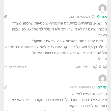
אורלי
25/07/2023 11:57
היי שגיא, ברשותינו ברייטקס פרונטייר- 2 כסאות שרכשנו אצלך.
הבנתי שדגם זה לא מיוצר יותר ולא מומלץ למשקל 35 כפי שצוין
בעבר.
1. האם עדיין בטוח להשתמש בו? עד איזה משקל?
2. ילד בן 5.5 ששוקל כ-21 קג האם צריך להמשיך לחגור עם החגורה
של הפרונטייר או שנדרש לחגור עם רצועת האוטו?
תודה!
הגב
0
צפיה בתגובות
(1)
מירב
17/04/2023 16:23
היי אשמח ממש לעזרה…
מצפה לילד רביעי בעזרת ה'. ברשותי רכב סקודה רפיד כרגע לא
רואה החלפת רכב ברקע.