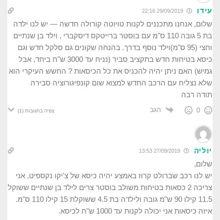
עידו
29/09/2019 22:16
שלום, אנחנו מתכננים לקנות טויוטה קורולה חדשה — יש לנו ילדה
בת 5 גובה 110 ס"מ עם בוסטר ברייטקס דיסקברי , וילד בן שנתיים
וחצי (95 ס"מ)וילד נוסף בדרך. בהנחה שקונים גם סלקל חדש וגם
כיסא בטיחות חדש בתקציב סביר (נניח עד 3000 ש"ח ביחד, אבל
גמיש) האם ניתן יהיה להכניס את כל הכיסאות ? החשש העיקרי הוא
שלא נצליח עם הרכב החדש למצוא שום קונפיגורוציה סבירה
תודה רבה
הגב
0
צפיה בתגובות
(1)
יוליה
27/09/2019 13:53
שלום,
יש לנו רכב שברולט קרוז באמצע יהיה כיסא של צ'יקו נקספיט, אני
צריכה 2 כסאות בטיחות משולב בוסטר צרים לילד בן שנתיים ששוקל
11.5 קילו 90 ש"מ גובה ולילדה בת 4.5 ששוקלת 15 קילו 110 ס"מ.
איזה כיסאות אני יכולה לקנות עד 1000 ש"ח לכיסא.