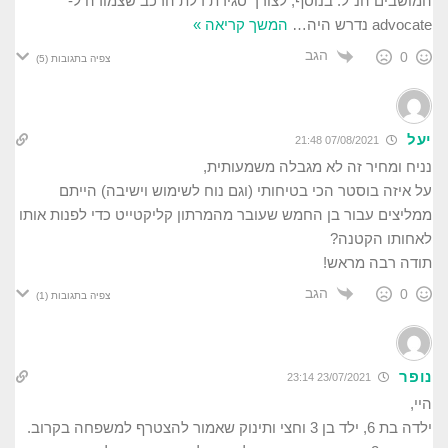
המושבים הנ"ל. בנוסף, לצורך סגירת דלת הרכב שצמודה ל-
advocate נדרש היה
…
המשך קריאה »
הגב
0
צפיה בתגובות
(5)
יעל
07/08/2021 21:48
נניח ומחיר זה לא מגבלה משמעותית,
על איזה בוסטר הכי בטיחותי (וגם נוח לשימוש וישיבה) הייתם
ממליצים עבור בן החמש שעובר מהמרתון קליקטייט כדי לפנות אותו
לאחותו הקטנה?
תודה רבה מראש!
הגב
0
צפיה בתגובות
(1)
נופר
23/07/2021 23:14
היי,
ילדה בת 6, ילד בן 3 וחצי ותינוק שאמור להצטרף למשפחה בקרוב.