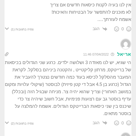
אין לנו בעיה לקנות כיסאות חדשים אם צריך
לא מוכנים להתפשר על הבטיחות והאיכות!
אשמח לעזרתך….
הגב
0
צפיה בתגובות
(1)
אריאל
07/04/2022 11:46
הי שגיא, יש לנו מאזדה 3 ושלושה ילדים. כרגע שני הגדולים בכיסאות
של ברייטקס, מרתון קליקטייט , והקטנה ביניהם בסלקל. לקראת
המעבר מהסלקל לכיסא בעוד כמה חודשים נצטרך להעביר את
הגדול (כרגע בן 4.5 אבל די קטן פיזית) לבוסטר (שיקולי עלויות ומקום
במושב האחורי) וצריך שהוא יהיה צר. מניחה שבגיל הזה (ובכלל)
עדיף בוסטר גב עם רצועות פנימיות, אבל חשוב שיהיה צר כדי
שיכנס בין שני כיסאות הברייטקס הגדולים. אשמח להמלצה על
בוסטר מתאים.
הגב
0
צפיה בתגובות
(2)