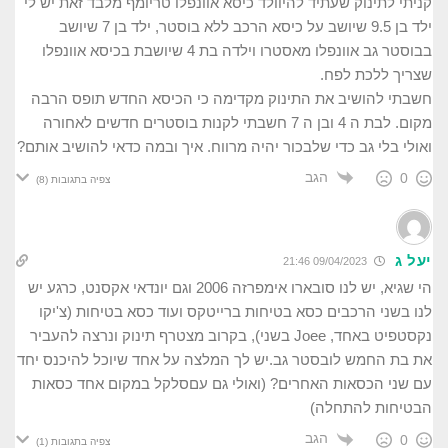
קניתי לתינוק שעתיד להיוולד כיסא אוונפלו טריומף מלבד זאת יש לי
ילד בן 9.5 שיושב על כיסא הרכב ללא בוסטר, ילד בן 7 שיושב
בבוסטר גב אוונפלו מאסטרו וילדה בת 4 שיושבת בכיסא אוונפלו
שצריך ללכת לפח.
חשבתי להושיב את התינוק מקדימה כי הכיסא החדש תופס הרבה
מקום. לבת ה 4 ובן ה 7 חשבתי לקנות בוסטרים חדשים לאחורה
ואולי בלי גב כדי שלבכור יהיה מרווח. איך ובמה כדאי להושיב אותם?
הגב
0
צפיה בתגובות
(8)
יעל ג
09/04/2023 21:46
הי שגיא, יש לנו סובארו אימפרזה 2006 וגם יונדאי אקסנט, כרגע יש
לנו בשני הרכבים כסא בטיחות ברייטקס ועוד כסא בטיחות (צ'יקו
נקסטפיט באחד, Joee בשני), בקרוב מצטרף תינוק ונרצה להעביר
את בת החמש לובסטר גב.יש לך המלצה על אחד שיוכל להיכנס יחד
עם שני הכסאות האחרים? (ואולי גם עםסלקל במקום אחד כסאות
הבטיחות להתחלה)
הגב
0
צפיה בתגובות
(1)