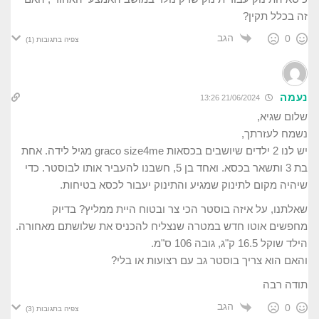
זה בכלל תקין?
הגב
0
צפיה בתגובות
(1)
נעמה
21/06/2024 13:26
שלום שגיא,
נשמח לעזרתך,
יש לנו 2 ילדים שיושבים בכסאות graco size4me מגיל לידה. אחת
בת 3 ותשאר בכסא. ואחד בן 5, חשבנו להעביר אותו לבוסטר. כדי
שיהיה מקום לתינוק שמגיע והתינוק יעבור לכסא בטיחות.
שאלתנו, על איזה בוסטר הכי צר ובטוח היית ממליץ? בדיוק
מחפשים אוטו חדש במטרה שנצליח להכניס את שלושתם מאחורה.
הילד שוקל 16.5 ק"ג, גובה 106 ס"מ.
והאם הוא צריך בוסטר גב עם רצועות או בלי?
תודה רבה
הגב
0
צפיה בתגובות
(3)