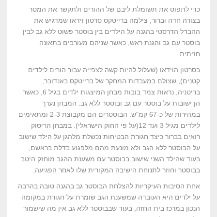
כדי לתפוס את תשומלת ליבם של ההורים ולתקשר את המסר
בצורה חדה וברור, צילמה ברייטקס סרטון וידאו שמדגיש את
ההבדל הדרסטי בהגנה על הילדים בין בוסטר פשוט ללא גב לבין
בוסטר עם גב והגנת ראש, כאשר שניהם מעורבים בתאונה
חזיתית.
בסרטון הוידאו (שעלול להיות קשה לצפייה עבור הורים לילדים
קטנים), שצולם במעבדות המחקר של ברייטקס באנדובר,
בריטניה, נראות צמד בובות מבחן המיצגות ילדים בגיל 6, כאשר
הן ישובות על בוסטר עם גב ובוסטר ללא גב. המבחן נערך
במהירות של כ-67 קמ"ש. הבוסטרים הם מקבוצת 2-3 ומתאימים
לילדים מגיל 3 ועד 12(על פי החוק הישראלי). במבחן הריסוק
רואים בברור כיצד חגורת הבטיחות נכשלת מלהגן על הילד שישוב
על הבוסטר ללא הגב ולא מונעת מהם מלפגוע בדלת בראשם,
בעוד שהילד השני שישוב בבוסטר עם משענת ההגב מוחזק היטב
בבוסטר וחוזר לתנוחת הישיבה המקורית שלו לאחר הפגיעה.
אחת הסיבות העיקריות להצלחת הבוסטר גב בהגנה טובה בהרבה
על ילדים היא העובדה שמשענת הגב שומרת על חגורת במקומה
הנכון במרכז בית החזה, בעוד שבבוסטר ללא גב אין מה שישמור