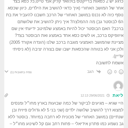
כרגע יש 2 כסאות ברייקטס בולוואד קליק אנד טייט,כל כסא בצד
אחר של המושב האחורי (איך כדאי להושיב את הילדים, כיוון שכסא
נוסף כזה לא נכנס במושב האחורי של הרכב חשבנו להעביר את בת
ה6 לבוסטר גב) מה ההמלצה? איך ניתן להושיב את שלושתם
ברכב? האם הבוסטר יכול להיות באמצע שלמיטב ידיעתי אין שם
איזופיקס ברכב, או לשים כסא אחד באמצע ואת הבוסטר בצד?
מציינת שהמושב האמצעי מוגבה ברכב שלנו (הונדה אקורד 2005)
ולכן אני לא בטוחה שהכסאות ישבו שם בצורה יציבה (לא ניסיתי
עדיין).
אשמח לתשובה
הגב
0
צפיה בתגובות
(1)
ליאת
29/06/2021 12:13
היי שגיא – מגיעים לביקור של כמה שבועות בארץ מחו״ל ומנסים
למצוא דרך להושיב שלושה ילדים (שני בני 5 לא גדולים פיזית ובן
שנתיים) במושב האחורי של מכונית לא רחבה במיוחד. בוסטר ללא
גב נשמע כמו פתרון אידיאלי – פחות רחב וגם קל לשינוע מחו״ל –