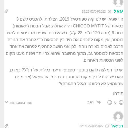
יגאל
02/04/2022 15:25
היי שגיא, יש לנו קיה ספורטאז' 2019. הצלחתי להכניס לשם 3
כסאות של
CHICCO MYFIT והיה אחלה. אבל הבנות (תאומות)
בנות 6 (גובה 120 ס"מ, 23 ק"ג). כשהעברתי שניים מהכיסאות למצב
בוסטר, אין מקום להכניס את היד בין הכסאות כדי לחבר את חגורת
הרכב לאבזם בצורה נוחה. לכן אני חושב להחליף לפחות את אחד
הכסאות לבוסטר גב, מתוך מחשבה שהוא צר יותר ויפנה מעט מקום
לשני הכסאות האחרים.
יש לך המלצה לדגם בוסטר ספציפי ודיעה כללית על הנ"ל? כמו כן,
האם יש הבדל בין מיקום הבוסטר בצד ימין או שמאל (אני מניח
שהאמצע לא רלוונטי בגלל החגורה)?
תודה!
הגב
0
צפיה בתגובות
(4)
דניאל
22/03/2022 22:09