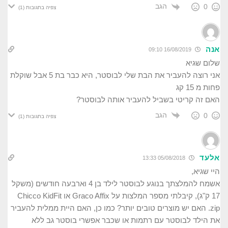
הגב
0
צפיה בתגובות
(1)
אנה
16/08/2019 09:10
שלום שגיא
אני רוצה להעביר את הבת שלי לבוסטר, היא כבר בת 5 אבל שוקלת
פחות מ 15 קג
האם זה קריטי בשביל להעביר אותה לבוסטר?
הגב
0
צפיה בתגובות
(1)
אלעד
05/08/2018 13:33
היי שגיא,
אשמח להמלצתך בנוגע לבוסטר לילד בן 4 וארבעה חודשים (משקל
17 ק"ג), קיבלתי מספר המלצות על Graco Affix או Chicco KidFit
zip. האם יש מוצרים טובים יותר? כמו כן, האם היית ממלית להעביר
את הילד לבוסטר עם רתמות או שכבר אפשרי בוסטר גב ללא