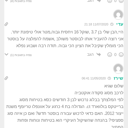
הגב
0
צפיה בתגובות
(4)
עדי
11/07/2020 21:18
היי,הבן שלי בן 3.7 ,שוקל 16 ויחסית גבוה,מטר אולי טיפונת יותר.
אני רוצה להעביר אותו לבוסטר משולב ,אשמח להמלצה על בוסטר
הכי מומלץ שקיבל את הציון הכי גבוה. תודה רבה ושבוע נפלא
הגב
0
צפיה בתגובות
(1)
שירז
11/05/2020 06:41
שלום שגיא
לרכב מסוג סקודה אוקטביה
לפי המלצתך בבלוג נרכוש לבן 3 חודשים כסא בטיחות מסוג
ברייטקס בולווארד ct. הגדולה בת 4 כרגע על אוונפלו טריומף משנת
ייצור 2012. האם כדאי לרכוש עבורה בוסטר חדש? ואם כן איזה סוג
ספציפי? בהנחה שהשיקול העיקרי הוא בטיחות ונוחות ופחות
המחיר.