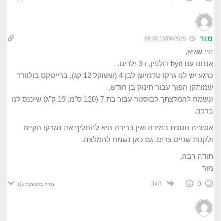
מור
10/08/2025 08:30
היי שגיא,
אנחנו עם byd דולפין, ו-3 ילדים.
כרגע יש לנו גרקו טרנזישן לבן 4 (ששוקל 12 קג), ברייטקס בולוורד
שמותקן הפוך עבור תינוק בן חודש.
ונשמח להמלצתך לבוסטר עבור בת 7 (120 ס"מ, 19 ק"ג) שיכנס לנו
ברכב.
אופציה נוספת במידה ואין ברירה היא להחליף את הגרקו הקיים
ולקנות שניים צרים. גם כאן נשמח להמלצה.
תודה רבה,
מור
הגב
0
צפיה בתגובות
(1)