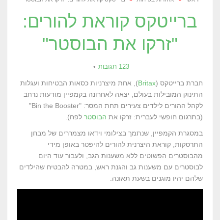
ברייטקס קוראת להורים:
"זרקו את הבוסטר"
123 תגובות
חברת ברייטקס (
Britax
), אחת מיצרניות כסאות הבטיחות ועגלות
התינוק המובילות בעולם, יצאה לאחרונה בקמפיין מודעות נרחב
לקהל ההורים לילדים צעירים תחת המסר: "Bin the Booster"
(בתרגום חופשי לעברית: זרקו את
הבוסטר
לפח).
במסגרת הקמפיין, שנתמך בצילומי וידאו מצמררים של מבחן
התרסקות, קוראת היצרנית להורים להיפטר באופן מידי
מהבוסטרים הפשוטים ללא משענות הגב, ולעבור עוד היום
לבוסטרים עם משענות גב והגנת ראש, במטרה להבטיח שהילדים
שלהם יהיו מוגנים בשעת תאונה.