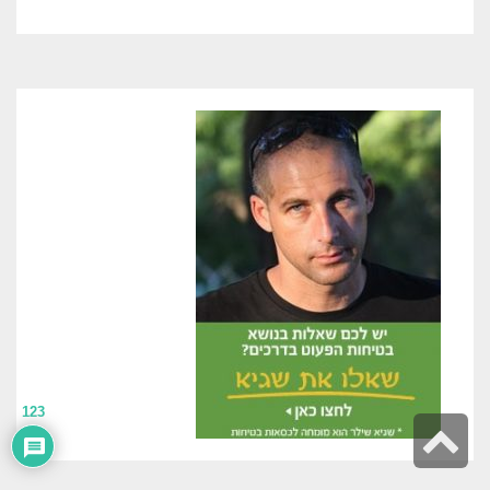
123
גלילה
לראש