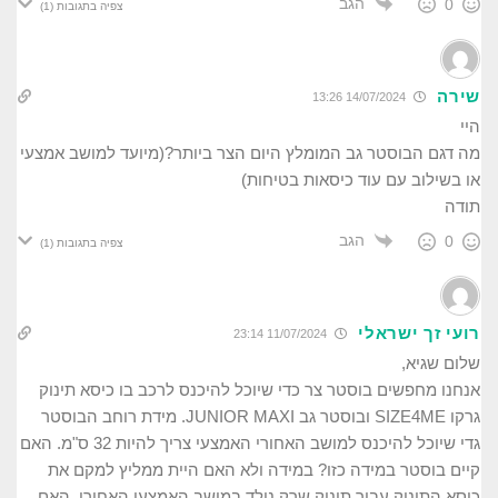
הגב
0
צפיה בתגובות
(1)
שירה
14/07/2024 13:26
היי
מה דגם הבוסטר גב המומלץ היום הצר ביותר?(מיועד למושב אמצעי
או בשילוב עם עוד כיסאות בטיחות)
תודה
הגב
0
צפיה בתגובות
(1)
רועי זך ישראלי
11/07/2024 23:14
שלום שגיא,
אנחנו מחפשים בוסטר צר כדי שיוכל להיכנס לרכב בו כיסא תינוק
גרקו SIZE4ME ובוסטר גב JUNIOR MAXI. מידת רוחב הבוסטר
גדי שיוכל להיכנס למושב האחורי האמצעי צריך להיות 32 ס"מ. האם
קיים בוסטר במידה כזו? במידה ולא האם היית ממליץ למקם את
כיסא התינוק עבור תינוק שרק נולד במושב האמצעי האחורי, האם