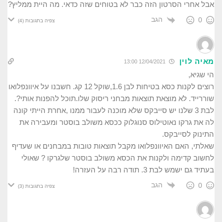
אבל אחרי הסרטון הזה כבר לא בטוחים שזה כדאי. מה היית ממליץ?
הגב
0
צפיה בתגובות
(4)
מאיה לוין
12/04/2021 13:00
הי שגיא,
רוצים לקנות כסא בטיחות לבן 1.6,שוקל 12 קג. חשבנו על איוונפלואו
שוררייד. לא מוצאת תוצאות מבחני ריסוק שלו.תוכל להפנות אותי?.
לבת 3 שלנו יש סייבקס שלא מוכנה לעבור ממנו ,אחרת הייתי קונה
לה את גרקו נאוטילוס סנוגלוק ככסא משולב בוסטר ומעבירה את
התינוק לסייבקס.
שאלתי, האם האיוונפלואו מקבל תוצאות טובות במבחנים או שעדיף
לחשוב קדימה ולקנות את הכסא משולב בוסטר שלגרקו ? שאולי
בעתיד גם ישמש לבת 3. תודה רבה על העזרה!
הגב
0
צפיה בתגובות
(3)