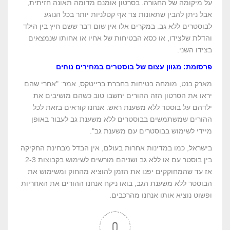
על מיקומה של החגורה. בסרטון אומנם מדומה תאונה חזיתית,
אבל ניתן להבין שתאונות צד אף קטלניות יותר בכל הנוגע
לבוסטרים ללא גב. במקרים אלו אין שום דבר ששם חיץ בין הילד
והדלת שלצידו, או כסא הבטיחות של אחיו או אחותו שנמצאים
בצידו השני.
פרסומת: מגוון עצום של בוסטרים במחירים נוחים
מארק בנט, מומחה בטיחות בחברת ברייטקס, אמר: "אחרי שהם
יראו את הסרטון הזה ההורים יחשבו טוב כשהם מושיבים את
ילדהם על בוסטר ללא משענת ראש. אנחנו קוראים בזאת לכל
ההורים שמשתמשים בבוסטרים ללא משענת גב לעבור באופן
מיידי לשימוש בבוסטרים עם משענת גב".
בישראל, כמו במדינות אחרות בעולם, אין הבדל מבחינת החקיקה
בין בוסטר עם או ללא גב ושניהם מורשים לשימוש בקבוצות 2-3.
אז עד שהמחוקקים יפנו את הזמן להוציא מהחוק ומשימוש את
הבוסטר ללא משענת הגב, בואו ניקח אנחנו ההורים את האחריות
ופשוט נוציא אותו אנחנו מהרכבים.
0