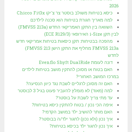
2026
כיסא בטיחות משולב בוסטר צר צ'יקו Chicco Fit3x
למה מאריך חגורת בטיחות הוא סכנה לילדכם
השוואה בין התקן האמריקאי החדש (FMVSS 213a)
לבין תקן i-Size האירופאי (3/ECE R129)
מהפכה בבטיחות: תקן כיסאות בטיחות אמריקאי חדש
FMVSS 213a מחליף את התקן הישן FMVSS 213)
לחדש
דונה לעומת Evenflo Shyft DualRide
האם בטוח או מסוכן להתקין מושב בטיחות לילדים
במרכז המושב האחורי?
האם זה מסוכן לרגליים לשבת נגד כיוון הנסיעה?
למה (מאוד) לא מומלץ להעביר פעוט בגיל 3 לבוסטר
עד מתי צריך לשבת על בוסטר?
איפה הכי נכון / בטוח להתקין כיסא בטיחות?
האם מותר להושיב ילד במושב הקדמי?
איך נכון (ולא נכון) לחגור ילד/ה בבוסטר?
איך נכון לחגור ילד בכיסא בטיחות?