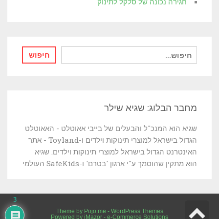
חגירה נכונה של סלקל לתינוק
חיפוש
חיפוש
עבור:
מחבר הבלוג: שגיא שילר
שגיא הוא המנכ"ל והבעלים של בייבי אאוטלט - האאוטלט
הגדול בישראל למוצרי תינוקות וילדים ו-Toyland - אתר
האינטרנט הגדול בישראל למוצרי תינוקות וילדים. שגיא
הוא מתקין שהוסמך ע"י ארגון 'בטרם' ו-SafeKids העולמי
3
גלילה
Theme by
Pojo.me
- WordPress Themes
Powered by
iMazor - e-Commerce Solutions