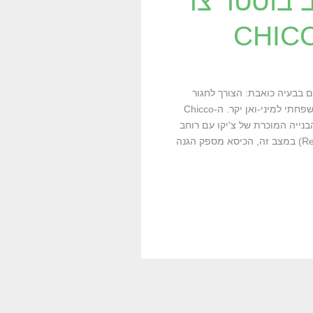
 בוסטר צר
 בבעיה כואבת: הצורך לחגור
שלושה ילדים במושב האחורי מבלי להחליף את הרכב המשפחתי למיני-ואן יקר. ה-Chicco
 הבנייה המוכרת של צ'יקו עם רוחב
של 42.4 ס"מ בלבד. התקנה נגד כיוון הנסיעה (Rear-Facing) במצב זה, הכיסא מספק הגנה