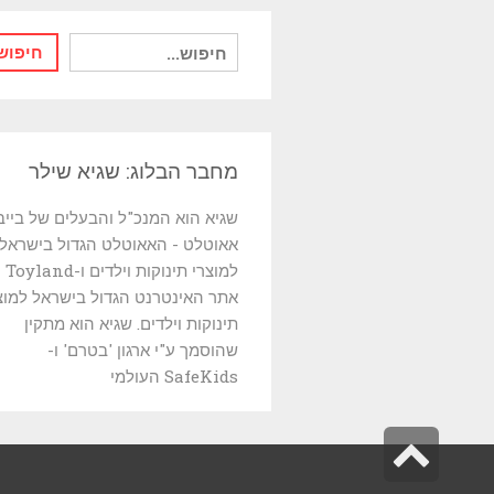
חיפוש
חיפוש
עבור:
מחבר הבלוג: שגיא שילר
שגיא הוא המנכ"ל והבעלים של בייב
אאוטלט - האאוטלט הגדול בישראל
למוצרי תינוקות וי
אתר האינטרנט הגדול בישראל למוצ
תינוקות וילדים. שגיא הוא מתקין
שהוסמך ע"י ארגון 'בטרם' ו-
SafeKids העולמי
גלילה
לראש