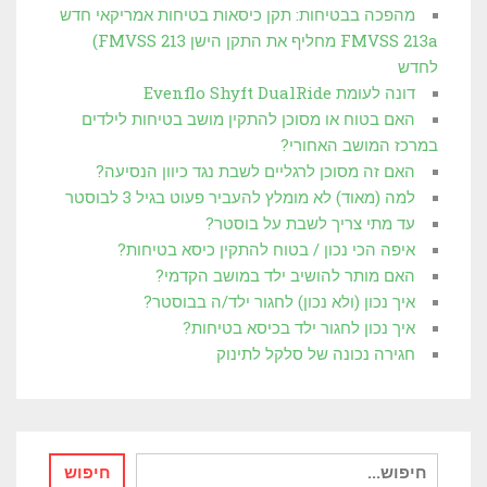
מהפכה בבטיחות: תקן כיסאות בטיחות אמריקאי חדש
FMVSS 213a מחליף את התקן הישן FMVSS 213)
לחדש
דונה לעומת Evenflo Shyft DualRide
האם בטוח או מסוכן להתקין מושב בטיחות לילדים
במרכז המושב האחורי?
האם זה מסוכן לרגליים לשבת נגד כיוון הנסיעה?
למה (מאוד) לא מומלץ להעביר פעוט בגיל 3 לבוסטר
עד מתי צריך לשבת על בוסטר?
איפה הכי נכון / בטוח להתקין כיסא בטיחות?
האם מותר להושיב ילד במושב הקדמי?
איך נכון (ולא נכון) לחגור ילד/ה בבוסטר?
איך נכון לחגור ילד בכיסא בטיחות?
חגירה נכונה של סלקל לתינוק
חיפוש
חיפוש