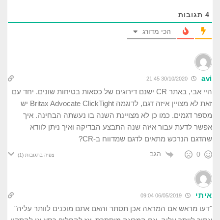
4
תגובות
הכי מדורג
avi
30/10/2020 21:45
היי אבי, באתר CR ישנם דירוגים של כסאות בטיחות שונים. יחד עם
זאת לא מצויין איזה דגם, לדוגמה Britax Advocate ClickTight יש
מספר דגמים. כמו כן לא מצויינת השנה בו נעשתה הבחינה. איך
אפשר לדעת עבור איזה שנה התבצע הבדיקה ואיך ניתן לוודא
שהדגם הנרכש מתאים לדגם שמדווח ב-CR?
הגב
0
צפיה בתגובות
(1)
איתי
06/05/2019 09:04
"דעו מראש אם המראה אכן תסתר והאם אתם מוכנים לוותר עליה"