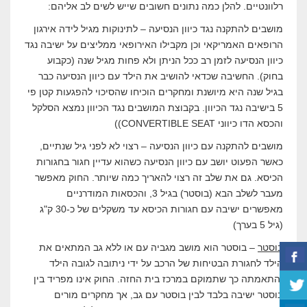
רלוונטיים. להלן כמה נתונים חשובים שייש לשים לב אליהם:
מושבים להתקנה נגד כיוון הנסיעה – לתינוקות מגיל לידה אירגון
הרופאים האמריקאי וכן מקבילו האירופאי ממליצים על ישיבה נגד
כיוון הנסיעה לזמן רב ככל הניתן ולא פחות מגיל שנה (כקבוע
בחוק). החשיבה שכדאי להושיב את הילד עם כיוון הנסיעה כבר
בגיל שנה היא מיושנת ומחקרים הוכיחו שהסיכוי להפגעות קטן פי
5 בישיבה נגד הכיוון. בקבוצת המושבים נגד הכיוון נמצא הסלקל
והכסא הדו כיווני CONVERTIBLE SEAT))
מושבים להתקנה עם כיוון הנסיעה – רצוי לא לפני גיל שנתיים,
כאשר הפעוט יושב עם כיוון הנסיעה כשהוא עדיין חגור בחגורות
הכיסא. גם את שלב זה רצוי להאריך כמה שיותר. החוק מאפשר
מעבר לשלב הבא (בוסטר) בגיל 3, והכסאות המודרניים
מאפשרים ישיבה עם חגורות הכיסא עד משקלים של כ-30 ק"ג
(גיל 5 בערך)
בוסטר
– בוסטר הוא מושב מגביה עם או ללא גב המתאים את
הילד לחגורת הבטיחות של הרכב על ידי ניתובה לגובה הילד
והתאמתה כך שתמוקם במרכז בית החזה. החוק אינו מפריד בין
בוסטר ישיבה בלבד לבין בוסטר עם גב, אך מחקרים מורים