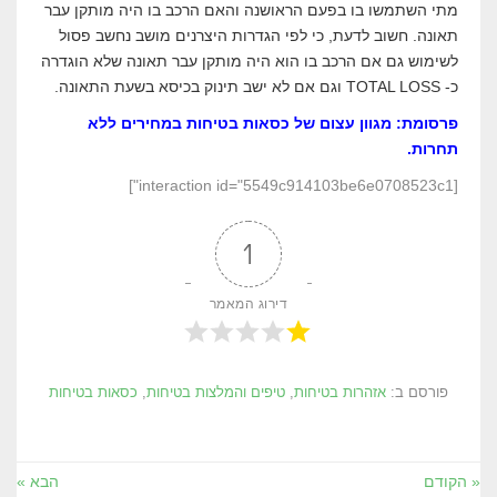
מתי השתמשו בו בפעם הראושנה והאם הרכב בו היה מותקן עבר
תאונה. חשוב לדעת, כי לפי הגדרות היצרנים מושב נחשב פסול
לשימוש גם אם הרכב בו הוא היה מותקן עבר תאונה שלא הוגדרה
כ- TOTAL LOSS וגם אם לא ישב תינוק בכיסא בשעת התאונה.
פרסומת: מגוון עצום של כסאות בטיחות במחירים ללא
תחרות.
[interaction id="5549c914103be6e0708523c1"]
1
דירוג המאמר
פורסם ב:
אזהרות בטיחות
,
טיפים והמלצות בטיחות
,
כסאות בטיחות
« הקודם
הבא »