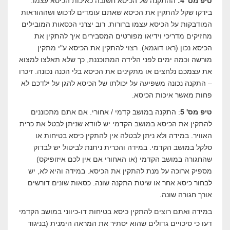
טיפ מס' 4:
ההתקנה של הכיסא חשובה כאיכות הכיסא עצמו.
בידקו שקל להתקין את הכיסא שאתם עומדים לרכוש ושההוראות
המודבקות על הכיסא עצמו ברורות. רוב יצרני הכסאות המובילים
מחזיקים מדריכי וידיאו מפורטים המסבירים איך להתקין את
הכיסא נכון (ראו דוגמא). רצוי להתקין את הכיסא ע"י מתקין
מורשה וכמה ימים לפני הלידה המתוכננת, כך שלא תאלצו למצוא
את עצמכם נלחצים או מתקינים את הכיסא בלי הכנה נכונה. זיכרו
– התקנה נכונה משפיעה על יכולתו של הכיסא להגן על ילדכם לא
פחות מאשר איכות הכיסא.
טיפ מס' 5
: התקנה במושב קדמי / אחורי. אם אתם מתכוננים
להתקין את הכיסא במושב הקדמי יש לוודא שניתן לבטל את כרית
האוויר. במידה ולא ניתן לבטלה אין להתקין כיסא בטיחות או
סלקל במושב הקדמי. במידה והכרית ניתנת לביטול יש לבדוק
שהחגורה במושב הקדמי (או האחורי אם אין לכם איזופיקס)
מספיק ארוכה על מנת להתקין את הכיסא. במידה והיא לא, יש
לבחור כיסא אחר או שיטת התקנה שונה. כסאות שונים דורשים
אורך חגורה שונה.
במידה ואתם רוצים להתקין כיסא בטיחות דו-כיווני במושב הקדמי
דעו כי סיכויים גדולים שהוא יסתיר את המראה הימנית (בניגוד