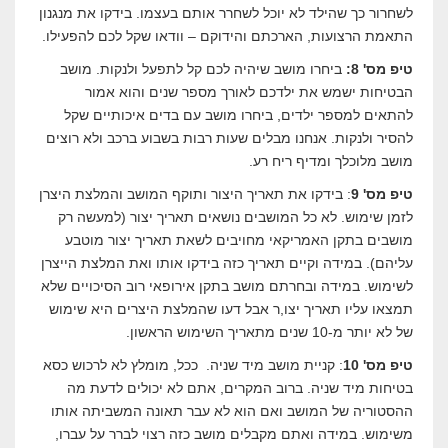
לשחרור כך שהילד לא יוכל לשחרר אותם בעצמו. בידקו את מנגנון
התאמת הרצועות, הארכתם והידוקם – וודאו שקל לכם להפעילו.
טיפ מס' 8:
ביחרו מושב שיהיה לכם קל לתפעל ולנקות. מושב
הבטיחות ישמש את ילדכם לאורך מספר שנים והוא אמור
להתאים למספר ילדים, ביחרו מושב עם בדים איכותיים שקל
להסיר ולנקות. אנחנו מבלים שעות רבות בשבוע ברכב ולא רוצים
מושב מלוכלך ומדיף ריח רע.
טיפ מס' 9
: בידקו את תאריך היצור ותוקף המושב והמלצת היצרן
לזמן שימוש. לא כל המושבים נושאים תאריך יצור (למעשה רק
מושבים בתקן האמריקאי מחויבים לשאת תאריך יצור מוטבע
עליהם). במידה וקיים תאריך כזה בידקו אותו ואת המלצת הייצרן
לשימוש. במידה ובחרתם מושב בתקן אירופאי רוב הסיכויים שלא
תמצאו עליו תאריך יצו,ר אבל דעו שהמלצת היצרים היא שימוש
של לא יותר מ-10 שנים מתאריך השימוש הראשון.
טיפ מס' 10
: קניית מושב מיד שניה. ככל, מומלץ לא לרכוש כסא
בטיחות מיד שניה. ברוב המקרים, אתם לא יכולים לדעת מה
ההסטוריה של המושב ואם הוא לא עבר תאונה המשביתה אותו
משימוש. במידה ואתם מקבלים מושב כזה רצוי לברר על עברו,