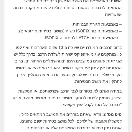
השונים האפשריים הם השלב הראשון בבחירת סוג המושב
המתאים לרכבכם. כסאות בטיחות יכולים להיות מותקנים בכמה
אפשרויות:
– באמצעות חגורת הבטיחות.
– באמצעות חיבור ISOFIX קשיח (מושבי בטיחות אירופאים).
– באמצעות חיבור LATCH לחיבור ה-ISOFIX.
ברוב הרכבים המודרניים שיוצרו ב-10 שנים האחרונות ואף לפני
כן, מותקנים עיגוני איזופיקס ישירות לשלדת הרכב, בדרך כלל יש
שני זוגות עיגונים במושבים הימניים והשמליים האחוריים. ברוב
המכוניות אין עיגון איזופיקס במושב האחורי האמצעי או במושב
הקדמי שלייד הנהג. יש לבדוק בספר הרכב איפה ממליץ היצרן
להתקין את מושב הבטיחות.
במידה ואתם לא בטוחים לגבי הרכב שברשותכם, או המלצות
היצרן, מומלץ לפנות למתקין מושבי בטיחות מורשה מטעם אירגון
"בטרם" על מנת לקבל יעוץ מקצועי.
טיפ מס' 2
: וודאו שאתם בוחרים את המושב המתאים לגילו,
למשקלו ולגובהו של ילדכם. לכל מושב בטיחות ישנם נתונים,
אותם ניתן למצוא בחוברת המצורפת אליו או בפרסומים