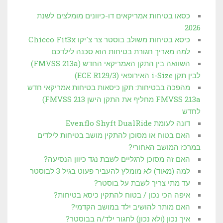
כסאו בטיחות אמריקאים דו-כיוונים מומלצים לשנת
2026
כיסא בטיחות משולב בוסטר צר צ'יקו Chicco Fit3x
למה מאריך חגורת בטיחות הוא סכנה לילדכם
השוואה בין התקן האמריקאי החדש (FMVSS 213a)
לבין תקן i-Size האירופאי (3/ECE R129)
מהפכה בבטיחות: תקן כיסאות בטיחות אמריקאי חדש
FMVSS 213a מחליף את התקן הישן FMVSS 213)
לחדש
דונה לעומת Evenflo Shyft DualRide
האם בטוח או מסוכן להתקין מושב בטיחות לילדים
במרכז המושב האחורי?
האם זה מסוכן לרגליים לשבת נגד כיוון הנסיעה?
למה (מאוד) לא מומלץ להעביר פעוט בגיל 3 לבוסטר
עד מתי צריך לשבת על בוסטר?
איפה הכי נכון / בטוח להתקין כיסא בטיחות?
האם מותר להושיב ילד במושב הקדמי?
איך נכון (ולא נכון) לחגור ילד/ה בבוסטר?