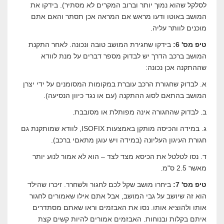
לסלקל שהוא נמוך יותר וברוב המקרים לא מסתיר). בידקו את
המושב באוטו ודעו מראש אם המראה אכן תסתר והאם אתם
מוכנים לוותר עליה.
טיפ מס' 6:
בידקו שחגירת המושב טובה ונכונה. לאחר התקנת
המושב ברכב הדרך יש לבדוק מספר דברים על מנת לוודא
שההתקנה אכן נכונה:
א. לבדוק שחגורת הרכב עוברת במקומות המסומנים על ידי יצרן
המושב בהתאם לסוג ההתקנה (עם או נגד כיוון הנסיעה).
ב. לבדוק שהחגורה אינה מפותלת או מסובבת.
ג. במידה והכיסה מותקן באמצעות ISOFIX, לוודא שמותקנת גם
חגורת העיגון העליונה (במידה ויש עוגן מתאםי ברכב).
ד. נסו לטלטל את הכיסא מצד לצד – הוא לא אמור לנוע יותר
מאשר 2.5 ס"מ.
טיפ מס' 7:
ביחרו מושב שקל לכם לחגור ולשחרר. זיכרו שהילד
הוא זה שיושב על גבי המושב, אבל אתם אילו שאמורים לחגור
אותו ולהוציא אותו. נסו את האבזמים וראו שאתם מסתדרים
איתם בקלות ובנוחות. האבזמים אמורים להיות קשים קצת